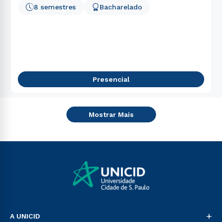
8 semestres
Bacharelado
Presencial
Mostrar Mais
+
A UNICID