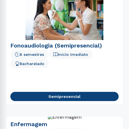
Fonoaudiologia (Semipresencial)
8 semestres
Início Imediato
Bacharelado
Semipresencial
Enfermagem