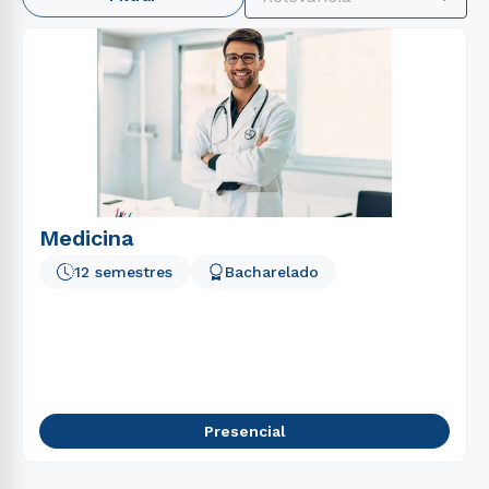
1
º
educação física
2
º
enfermagem
3
º
fisioterapia
4
º
biomedicina
5
º
marketing
6
º
nutrição
7
º
psicologia
Medicina
8
º
direito
12 semestres
Bacharelado
9
º
farmácia
10
º
pedagogia
Presencial