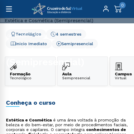
0
Tecnológico
4 semestres
Graduação
Saúde
Estética e Cosmética (Semipresencial)
Início Imediato
Semipresencial
Estética e Cosmética
(Semipresencial)
Formação
Aula
Campus
Tecnológico
Semipresencial
Virtual
Conheça o curso
Estética e Cosmética
é uma área voltada à promoção da
beleza e do bem-estar, por meio de procedimentos faciais,
corporais e capilares. O campo integra
conhecimentos de