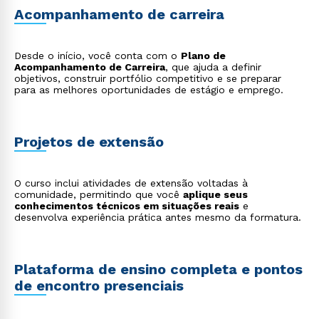
Consultoria e treinamento
: prestar consultoria para
Acompanhamento de carreira
clínicas e spas sobre novos protocolos e tecnologias;
Conteúdo digital e mídias sociais
: criar conteúdo
educativo sobre cuidados com a pele, beleza e bem-
Desde o início, você conta com o
estar, tornando-se uma autoridade no assunto.
Plano de
Acompanhamento de Carreira
, que ajuda a definir
objetivos, construir portfólio competitivo e se preparar
para as melhores oportunidades de estágio e emprego.
Projetos de extensão
O curso inclui atividades de extensão voltadas à
comunidade, permitindo que você
aplique seus
conhecimentos técnicos em situações reais
e
desenvolva experiência prática antes mesmo da formatura.
Plataforma de ensino completa e pontos
de encontro presenciais