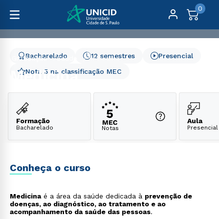
0
Bacharelado
12 semestres
Presencial
Graduação
Saúde
Medicina
Medicina
Nota 5 na classificação MEC
Formação
Aula
Bacharelado
Presencial
Notas
Conheça o curso
Medicina
é a área da saúde dedicada à
prevenção de
doenças, ao diagnóstico, ao tratamento e ao
acompanhamento da saúde das pessoas
.