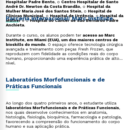
Hospitalar Padre Bento
, o
Centro Hospitalar de Santo
André Dr. Newton da Costa Brandão
, o
Hospital da
Mulher Maria José dos Santos Stein
, o
Hospital de
Clínicas Municipal
, o
Hospital de Urgência
, o
Hospital da
Parceria internacional: Marc Institute
Mulher
e o
Hospital do Câncer de São Bernardo Padre
Anchieta
.
Durante o curso, os alunos podem ter
acesso ao Marc
Institute, em Miami (EUA), um dos maiores centros de
bioskills do mundo
. O espaço oferece tecnologia cirúrgica
avançada e treinamento com peças Fresh Frozen, que
reproduzem com fidelidade as condições reais do corpo
humano, proporcionando uma experiência prática de alto
nível.
Laboratórios Morfofuncionais e de
Práticas Funcionais
Ao longo dos quatro primeiros anos, o estudante utiliza
laboratórios Morfofuncionais e de Práticas Funcionais
,
nos quais desenvolve conhecimentos em anatomia,
histologia, fisiologia, bioquímica, farmacologia e patologia,
favorecendo a compreensão do funcionamento do corpo
humano e sua aplicação prática.