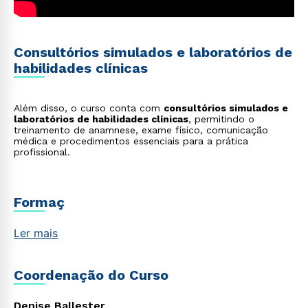
Consultórios simulados e laboratórios de
Rápido e fácil
WhatsApp
habilidades clínicas
ou
Além disso, o curso conta com
consultórios simulados e
laboratórios de habilidades clínicas
, permitindo o
treinamento de anamnese, exame físico, comunicação
médica e procedimentos essenciais para a prática
profissional.
Estou de acordo com a
Política de Privacidade.
e
Formaç
autorizo que meus dados sejam utilizados para o
envio de conteúdos da Cruzeiro do Sul.
Ler mais
Coordenação do Curso
Denise Ballester