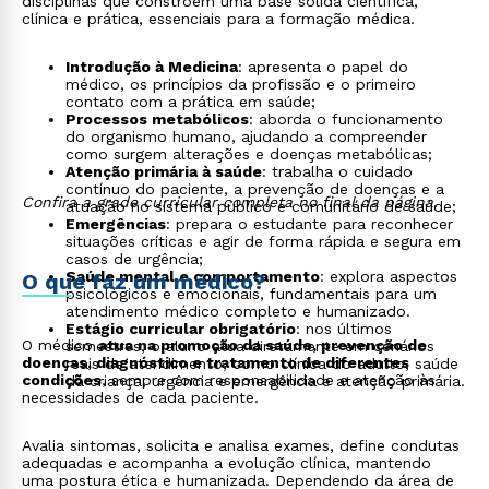
disciplinas que constroem uma base sólida científica,
clínica e prática, essenciais para a formação médica.
Introdução à Medicina
: apresenta o papel do
médico, os princípios da profissão e o primeiro
contato com a prática em saúde;
Processos metabólicos
: aborda o funcionamento
do organismo humano, ajudando a compreender
como surgem alterações e doenças metabólicas;
Atenção primária à saúde
: trabalha o cuidado
contínuo do paciente, a prevenção de doenças e a
Confira a grade curricular completa no final da página.
atuação no sistema público e comunitário de saúde;
Emergências
: prepara o estudante para reconhecer
situações críticas e agir de forma rápida e segura em
casos de urgência;
Saúde mental e comportamento
: explora aspectos
O que faz um médico?
psicológicos e emocionais, fundamentais para um
atendimento médico completo e humanizado.
Estágio curricular obrigatório
: nos últimos
O médico
atua na promoção da saúde, prevenção de
semestres, o aluno atua diretamente em cenários
doenças, diagnóstico e tratamento de diferentes
reais de atendimento, como clínica do adulto, saúde
condições
, sempre com responsabilidade e atenção às
da criança, urgência e emergência e atenção primária.
necessidades de cada paciente.
Avalia sintomas, solicita e analisa exames, define condutas
adequadas e acompanha a evolução clínica, mantendo
uma postura ética e humanizada. Dependendo da área de