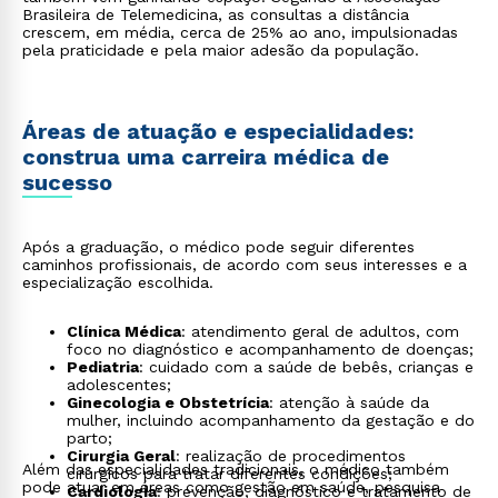
Brasileira de Telemedicina, as consultas a distância
crescem, em média, cerca de 25% ao ano, impulsionadas
pela praticidade e pela maior adesão da população.
Áreas de atuação e especialidades:
construa uma carreira médica de
sucesso
Após a graduação, o médico pode seguir diferentes
caminhos profissionais, de acordo com seus interesses e a
especialização escolhida.
Clínica Médica
: atendimento geral de adultos, com
foco no diagnóstico e acompanhamento de doenças;
Pediatria
: cuidado com a saúde de bebês, crianças e
adolescentes;
Ginecologia e Obstetrícia
: atenção à saúde da
mulher, incluindo acompanhamento da gestação e do
parto;
Cirurgia Geral
: realização de procedimentos
Além das especialidades tradicionais, o médico também
cirúrgicos para tratar diferentes condições;
pode atuar em áreas como gestão em saúde, pesquisa
Cardiologia
: prevenção, diagnóstico e tratamento de