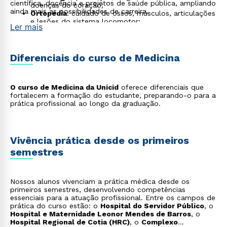
científica, docência e projetos de saúde pública, ampliando
doenças do coração;
ainda mais as possibilidades de carreira.
Ortopedia
: cuidado de ossos, músculos, articulações
e lesões do sistema locomotor;
Ler mais
Psiquiatria
: diagnóstico e tratamento de transtornos
mentais e emocionais;
Anestesiologia
: atuação no controle da dor e no
suporte ao paciente durante procedimentos
Diferenciais do curso de Medicina
cirúrgicos.
O curso de Medicina da Unicid
oferece diferenciais que
fortalecem a formação do estudante, preparando-o para a
prática profissional ao longo da graduação.
Vivência prática desde os primeiros
semestres
Nossos alunos vivenciam a prática médica desde os
primeiros semestres, desenvolvendo competências
essenciais para a atuação profissional. Entre os campos de
prática do curso estão: o
Hospital do Servidor Público
, o
Hospital e Maternidade Leonor Mendes de Barros
, o
Hospital Regional de Cotia (HRC)
, o
Complexo