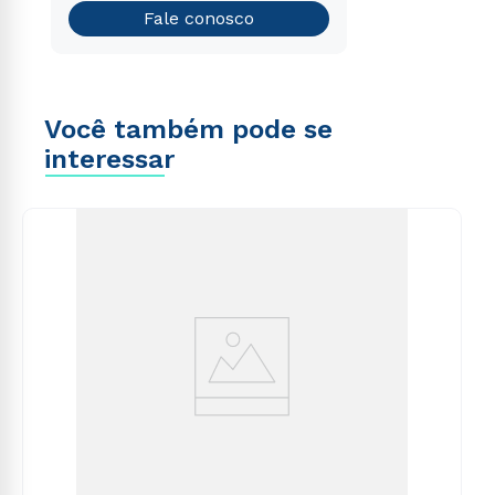
Teste vocacional
Fale conosco
Você também pode se
interessar