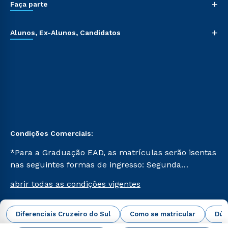
+
Faça parte
+
Alunos, Ex-Alunos, Candidatos
Condições Comerciais:
*Para a Graduação EAD, as matrículas serão isentas
nas seguintes formas de ingresso: Segunda
Graduação, Segunda Graduação 2.0 e Transferência.
abrir todas as condições vigentes
Já para as demais, a taxa de matrícula será de R$
49. *Para a Pós-graduação EAD, as ofertas
mencionadas são referentes aos cursos: Ensino
Diferenciais Cruzeiro do Sul
Como se matricular
Dúv
Campus Virtual Cruzeiro do Sul Educacional © 2026 -
Religioso, Geografia para a Docência e Metodologia