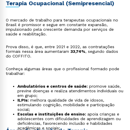
Terapia Ocupacional (Semipresencial)
O mercado de trabalho para terapeutas ocupacionais no
Brasil é promissor e segue em constante expansão,
impulsionado pela crescente demanda por serviços de
saúde e reabilitação.
Prova disso, é que, entre 2021 e 2022, as contratações
formais nessa área aumentaram
33,74%
, segundo dados
do COFFITO.
Conheça algumas áreas que o profissional formado pode
trabalhar:
Ambulatórios e centros de saúde:
promove saúde,
previne doenças e realiza atendimentos individuais ou
em grupo;
ILPIs:
melhora qualidade de vida de idosos,
estimulando cognição, mobilidade e participação
social;
Escolas e instituições de ensino:
apoia crianças e
adolescentes com dificuldades de aprendizagem ou
deficiências, favorecendo inclusão e habilidades
acadêmicas e sociais;