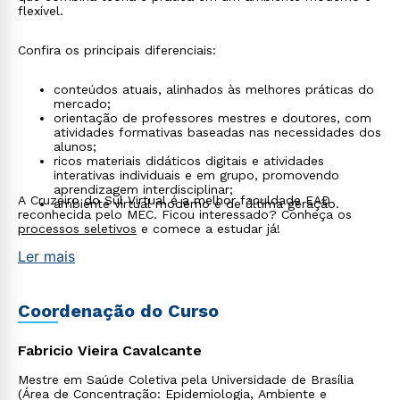
flexível.
Design de jogos e brinquedos terapêuticos
: criação
de materiais com propósitos específicos para
desenvolvimento e reabilitação.
Confira os principais diferenciais:
conteúdos atuais, alinhados às melhores práticas do
mercado;
orientação de professores mestres e doutores, com
Rápido e fácil
atividades formativas baseadas nas necessidades dos
WhatsApp
alunos;
ricos materiais didáticos digitais e atividades
ou
interativas individuais e em grupo, promovendo
aprendizagem interdisciplinar;
A Cruzeiro do Sul Virtual é a melhor faculdade EAD
ambiente virtual moderno e de última geração.
reconhecida pelo MEC. Ficou interessado? Conheça os
processos seletivos
e comece a estudar já!
Ler mais
Coordenação do Curso
Estou de acordo com a
Política de Privacidade.
e
autorizo que meus dados sejam utilizados para o
envio de conteúdos da Cruzeiro do Sul.
Fabricio Vieira Cavalcante
Mestre em Saúde Coletiva pela Universidade de Brasília
(Área de Concentração: Epidemiologia, Ambiente e