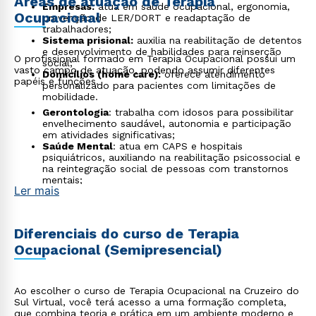
Áreas de atuação de Terapia
Empresas:
atua em saúde ocupacional, ergonomia,
Ocupacional
prevenção de LER/DORT e readaptação de
trabalhadores;
Sistema prisional:
auxilia na reabilitação de detentos
e desenvolvimento de habilidades para reinserção
O profissional formado em Terapia Ocupacional possui um
social;
vasto campo de atuação, podendo assumir diferentes
Domicílios (home care):
oferece atendimento
papéis e funções.
personalizado para pacientes com limitações de
mobilidade.
Gerontologia
: trabalha com idosos para possibilitar
envelhecimento saudável, autonomia e participação
em atividades significativas;
Saúde Mental
: atua em CAPS e hospitais
psiquiátricos, auxiliando na reabilitação psicossocial e
na reintegração social de pessoas com transtornos
mentais;
Ler mais
Acessibilidade e tecnologia assistiva
: orienta sobre
adaptação de ambientes e uso de recursos para dar
autonomia a pessoas com deficiência;
Tele-reabilitação/TO on-line
: atendimento a
Diferenciais do curso de Terapia
distância por meio plataformas digitais;
Ocupacional (Semipresencial)
Design Inclusivo e Universal
: colaboração com
arquitetos e designers para criar ambientes e
produtos acessíveis a todos;
Consultoria em turismo e lazer acessível
:
Ao escolher o curso de Terapia Ocupacional na Cruzeiro do
desenvolvimento de programas e roteiros para
Sul Virtual, você terá acesso a uma formação completa,
garantir a participação de pessoas com diferentes
que combina teoria e prática em um ambiente moderno e
habilidades;