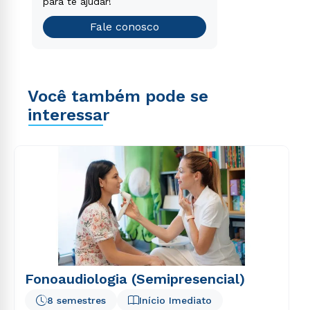
que é o ideal para você.
para te ajudar!
Teste vocacional
Fale conosco
Você também pode se
interessar
Fonoaudiologia (Semipresencial)
8 semestres
Início Imediato