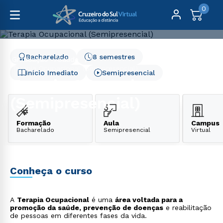
0
Bacharelado
8 semestres
Graduação
Saúde
Terapia Ocupacional (Semipresencial)
Início Imediato
Semipresencial
Terapia Ocupacional
(Semipresencial)
Formação
Aula
Campus
Bacharelado
Semipresencial
Virtual
Conheça o curso
A
Terapia Ocupacional
é uma
área voltada para a
promoção da saúde, prevenção de doenças
e reabilitação
de pessoas em diferentes fases da vida.