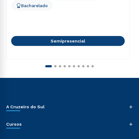
Bacharelado
Semipresencial
+
A Cruzeiro do Sul
+
Cursos