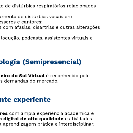
o de distúrbios respiratórios relacionados
tamento de distúrbios vocais em
ssores e cantores;
s com afasias, disartrias e outras alterações
Estou de acordo com a
Estou de acordo com a
Política de Privacidade.
Política de Privacidade.
e
e
autorizo que meus dados sejam utilizados para o
autorizo que meus dados sejam utilizados para o
locução, podcasts, assistentes virtuais e
envio de conteúdos da Cruzeiro do Sul.
envio de conteúdos da Cruzeiro do Sul.
ologia (Semipresencial)
iro do Sul Virtual
é reconhecido pelo
às demandas do mercado.
nte experiente
res
com ampla experiência acadêmica e
o digital de alta qualidade
e atividades
 aprendizagem prática e interdisciplinar.