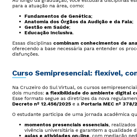
Ao longo da graduação, você estudará disciplinas e
para a atuação na área, como:
Fundamentos de Genética
;
Anatomia dos Órgãos da Audição e da Fala
;
Gestão em Saúde
;
Educação Inclusiva
.
Essas disciplinas
combinam conhecimentos de anato
oferecendo a base necessária para entender os proc
disfunções.
Curso Semipresencial: flexível, c
Na Cruzeiro do Sul Virtual, os cursos semipresencia
dois mundos:
a flexibilidade do ambiente digital 
Esse formato segue as diretrizes da nova regulamen
Decreto nº 12.456/2025
e a
Portaria MEC nº 378/
O estudante participa de uma jornada acadêmica qu
momentos presenciais essenciais
, realizado
vivência universitária e garantem a qualidade 
aulas e atividades on-line
, com mediação ped