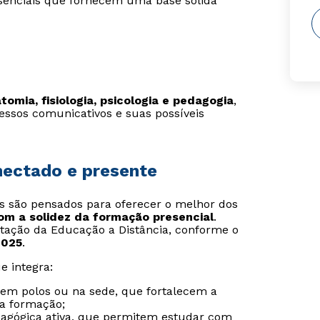
ssenciais que fornecem uma base sólida
mia, fisiologia, psicologia e pedagogia
,
essos comunicativos e suas possíveis
onectado e presente
is são pensados para oferecer o melhor dos
com a solidez da formação presencial
.
tação da Educação a Distância, conforme o
2025
.
e integra:
s em polos ou na sede, que fortalecem a
da formação;
agógica ativa, que permitem estudar com