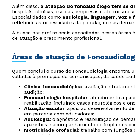
Além disso,
a atuação do fonoaudiólogo tem se di
hospitais, clínicas, escolas, empresas e até mesmo a
Especialidades como
audiologia, linguagem, voz e 
refletindo as necessidades da população e as dema
A busca por profissionais capacitados nessas áreas
de atuação e crescimento profissional.
Áreas de atuação de Fonoaudiolog
Quem conclui o curso de Fonoaudiologia encontra u
voltadas à promoção da comunicação, da saúde audit
Clínica fonoaudiológica
: avaliação e tratamen
audição;
Fonoaudiologia hospitalar
: atendimento a pac
reabilitação, incluindo casos neurológicos e onc
Atuação escolar
: apoio ao desenvolvimento d
em parceria com educadores;
Audiologia
: diagnóstico e reabilitação de perd
aparelhos e acompanhamento de implantes coc
Motricidade orofacial
: trabalho com funções 