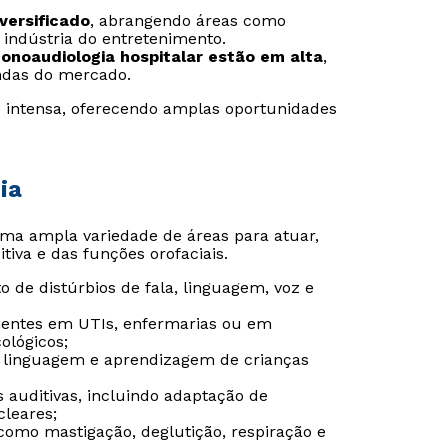
versificado
, abrangendo áreas como
 indústria do entretenimento.
fonoaudiologia hospitalar estão em alta
,
ndas do mercado.
 é intensa, oferecendo amplas oportunidades
ia
ma ampla variedade de áreas para atuar,
iva e das funções orofaciais.
to de distúrbios de fala, linguagem, voz e
ientes em UTIs, enfermarias ou em
ológicos;
Rápido e fácil
Rápido e fácil
WhatsApp
WhatsApp
e linguagem e aprendizagem de crianças
ou
ou
as auditivas, incluindo adaptação de
leares;
como mastigação, deglutição, respiração e