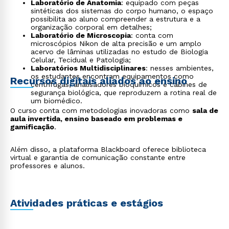
Laboratório de Anatomia
: equipado com peças
sintéticas dos sistemas do corpo humano, o espaço
possibilita ao aluno compreender a estrutura e a
organização corporal em detalhes;
Laboratório de Microscopia
: conta com
microscópios Nikon de alta precisão e um amplo
acervo de lâminas utilizadas no estudo de Biologia
Celular, Tecidual e Patologia;
Laboratórios Multidisciplinares
: nesses ambientes,
os estudantes encontram equipamentos como
Recursos digitais aliados ao ensino
centrífugas, analisadores bioquímicos e cabines de
segurança biológica, que reproduzem a rotina real de
um biomédico.
O curso conta com metodologias inovadoras como
sala de
aula invertida, ensino baseado em problemas e
gamificação
.
Além disso, a plataforma Blackboard oferece biblioteca
virtual e garantia de comunicação constante entre
professores e alunos.
Rápido e fácil
Atividades práticas e estágios
WhatsApp
ou