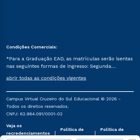
Condições Comerciais:
*Para a Graduação EAD, as matrículas serão isentas
nas seguintes formas de ingresso: Segunda
Graduação, Segunda Graduação 2.0 e Transferência.
abrir todas as condições vigentes
Já para as demais, a taxa de matrícula será de R$
49. *Para a Pós-graduação EAD, as ofertas
mencionadas são referentes aos cursos: Ensino
Campus Virtual Cruzeiro do Sul Educacional © 2026 -
Religioso, Geografia para a Docência e Metodologia
Todos os direitos reservados.
do Ensino de História: Questões Atuais.
CNPJ: 62.984.091/0001-02
Veja os
Política de
Política de
recredenciamentos
Privacidade
Cookies