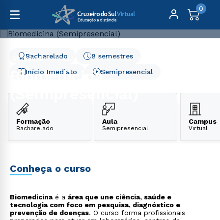
0
Bacharelado
8 semestres
Graduação
Saúde
Biomedicina (Semipresencial)
Biomedicina
Início Imediato
Semipresencial
(Semipresencial)
Formação
Aula
Campus
Bacharelado
Semipresencial
Virtual
Conheça o curso
Biomedicina
é a
área que une ciência, saúde e
tecnologia com foco em pesquisa, diagnóstico e
prevenção de doenças
. O curso forma profissionais