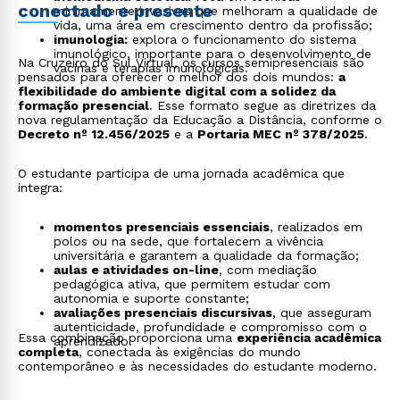
conectado e presente
minimamente invasivas que melhoram a qualidade de
vida, uma área em crescimento dentro da profissão;
imunologia:
explora o funcionamento do sistema
imunológico, importante para o desenvolvimento de
Na Cruzeiro do Sul Virtual, os cursos semipresenciais são
vacinas e terapias imunológicas.
pensados para oferecer o melhor dos dois mundos:
a
flexibilidade do ambiente digital com a solidez da
formação presencial
. Esse formato segue as diretrizes da
nova regulamentação da Educação a Distância, conforme o
Decreto nº 12.456/2025
e a
Portaria MEC nº 378/2025
.
O estudante participa de uma jornada acadêmica que
integra:
momentos presenciais essenciais
, realizados em
polos ou na sede, que fortalecem a vivência
universitária e garantem a qualidade da formação;
aulas e atividades on-line
, com mediação
pedagógica ativa, que permitem estudar com
autonomia e suporte constante;
avaliações presenciais discursivas
, que asseguram
autenticidade, profundidade e compromisso com o
Essa combinação proporciona uma
experiência acadêmica
aprendizado.
completa
, conectada às exigências do mundo
contemporâneo e às necessidades do estudante moderno.