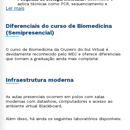
aplica técnicas como PCR, sequenciamento e
Ler mais
clonagem genética para identificar mutações, estudar
doenças hereditárias e contribuir com avanços na
medicina personalizada;
Hospitais
: atua em ambientes hospitalares e em
Diferenciais do curso de Biomedicina
programas de saúde coletiva, contribuindo com
(Semipresencial)
ações de diagnóstico, vigilância epidemiológica,
prevenção de doenças e promoção da saúde;
Genética
: realiza exames genéticos voltados à
detecção de doenças hereditárias, anomalias
O curso de Biomedicina da Cruzeiro do Sul Virtual é
cromossômicas e testes de compatibilidade genética,
devidamente reconhecido pelo MEC e oferece diferenciais
colaborando com diagnósticos precisos e
que tornam a graduação ainda mais completa!
aconselhamento genético;
Perícia criminal
: trabalha em laboratórios forenses,
analisando vestígios biológicos, amostras de DNA,
substâncias químicas e outros materiais utilizados na
elucidação de crimes;
Infraestrutura moderna
Estética e saúde
: executa procedimentos estéticos
como laserterapia, peelings, intradermoterapia e
outros tratamentos com base científica para
As aulas presenciais ocorrem em polos com salas
promover a saúde, bem-estar e autoestima dos
modernas com datashow, computadores e acesso ao
pacientes.
ambiente virtual Blackboard.
Além disso, há ainda os seguintes laboratórios disponíveis: