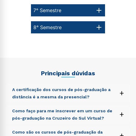
7° Semestre
8° Semestre
Principais dúvidas
A certificação dos cursos de pós-graduação a
+
distância é a mesma da presencial?
Sed ut perspiciatis unde omnis iste natus error sit
Como faço para me inscrever em um curso de
+
voluptatem accusantium doloremque laudantium,
pós-graduação na Cruzeiro do Sul Virtual?
totam rem aperiam, eaque ipsa quae ab illo inventore
veritatis et quasi architecto beatae vitae dicta sunt
Sed ut perspiciatis unde omnis iste natus error sit
Como são os cursos de pós-graduação da
explicabo. Nemo enim ipsam voluptatem quia
+