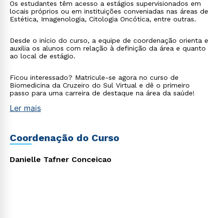
Os estudantes têm acesso a estágios supervisionados em
locais próprios ou em instituições conveniadas nas áreas de
Estética, Imagenologia, Citologia Oncótica, entre outras.
Desde o início do curso, a equipe de coordenação orienta e
auxilia os alunos com relação à definição da área e quanto
ao local de estágio.
Estou de acordo com a
Política de Privacidade.
e
Ficou interessado? Matricule-se agora no curso de
autorizo que meus dados sejam utilizados para o
Biomedicina da Cruzeiro do Sul Virtual e dê o primeiro
envio de conteúdos da Cruzeiro do Sul.
passo para uma carreira de destaque na área da saúde!
Ler mais
Coordenação do Curso
Danielle Tafner Conceicao