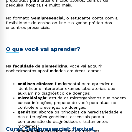
preparados para atuar em laboratórios, centros de
pesquisa, hospitais e muito mais.
No formato
Semipresencial
, o estudante conta com a
flexibilidade do ensino on-line e o ganho prático dos
encontros presenciais.
O que você vai aprender?
Na
faculdade de Biomedicina
, você vai adquirir
conhecimentos aprofundados em áreas, como:
análises clínicas:
fundamental para aprender a
identificar e interpretar exames laboratoriais que
auxiliam no diagnóstico de doenças;
microbiologia:
estuda os microrganismos que podem
causar infecções, preparando você para atuar no
controle e prevenção de doenças;
genética:
aborda os princípios da hereditariedade e
das alterações genéticas, essenciais para a
compreensão de diagnósticos e tratamentos
modernos;
Curso Semipresencial: flexível,
biomedicina estética:
foca em técnicas