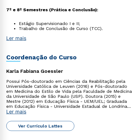
7º e 8º Semestres (Prática e Conclusão):
Estágio Supervisionado I e II;
Trabalho de Conclusão de Curso (TCC).
Estou de acordo com a
Política de Privacidade.
e
Ler mais
autorizo que meus dados sejam utilizados para o
envio de conteúdos da Cruzeiro do Sul.
Coordenação do Curso
Karla Fabiana Goessler
Possui Pós-doutorado em Ciências da Reabilitação pela
Universidade Católica de Leuven (2016) e Pós-doutorado
em Medicina do Estilo de Vida pela Faculdade de Medicina
da Universidade de São Paulo (USP). Doutora (2015) e
Mestre (2012) em Educação Física - UEM/UEL; Graduada
em Educação Física - Universidade Estadual de Londrina
Ler mais
(2009).
Ver Currículo Lattes