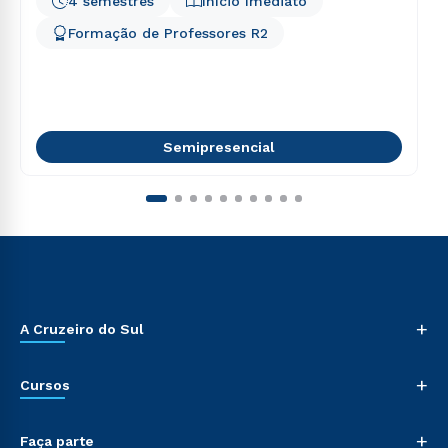
4 semestres
Início Imediato
Formação de Professores R2
Semipresencial
+
A Cruzeiro do Sul
+
Cursos
+
Faça parte