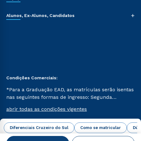
+
Alunos, Ex-Alunos, Candidatos
Condições Comerciais:
*Para a Graduação EAD, as matrículas serão isentas
nas seguintes formas de ingresso: Segunda
Graduação, Segunda Graduação 2.0 e Transferência.
abrir todas as condições vigentes
Já para as demais, a taxa de matrícula será de R$
49. *Para a Pós-graduação EAD, as ofertas
mencionadas são referentes aos cursos: Ensino
Diferenciais Cruzeiro do Sul
Como se matricular
Dúv
Campus Virtual Cruzeiro do Sul Educacional © 2026 -
Religioso, Geografia para a Docência e Metodologia
Todos os direitos reservados.