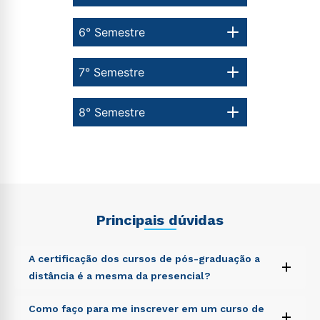
6° Semestre
7° Semestre
8° Semestre
Principais dúvidas
A certificação dos cursos de pós-graduação a
+
distância é a mesma da presencial?
Sed ut perspiciatis unde omnis iste natus error sit
Como faço para me inscrever em um curso de
+
voluptatem accusantium doloremque laudantium,