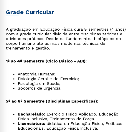
Grade Curricular
A graduação em Educação Física dura 8 semestres (4 anos)
com a grade curricular dividida entre disciplinas teóricas e
atividades práticas. Desde os fundamentos biológicos do
corpo humano até as mais modernas técnicas de
treinamento e gestão.
1º ao 4º Semestre (Ciclo Básico - ABI):
Anatomia Humana;
Fisiologia Geral e do Exercício;
Psicologia em Saúde;
Socorros de Urgência.
5º ao 6º Semestre (Disciplinas Específicas):
Rápido e fácil
WhatsApp
Bacharelado:
Exercício Físico Aplicado, Educação
Física Inclusiva, Treinamento de Força.
ou
Licenciatura:
didática da Educação Física, Políticas
Educacionais, Educação Física Inclusiva.