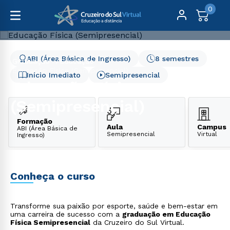
0
ABI (Área Básica de Ingresso)
8 semestres
Graduação
Educação
Educação Física (Semipresencial)
Início Imediato
Semipresencial
Educação Física
(Semipresencial)
Formação
Aula
Campus
ABI (Área Básica de
Semipresencial
Virtual
Ingresso)
Conheça o curso
Transforme sua paixão por esporte, saúde e bem-estar em
uma carreira de sucesso com a
graduação em Educação
Física Semipresencial
da Cruzeiro do Sul Virtual.