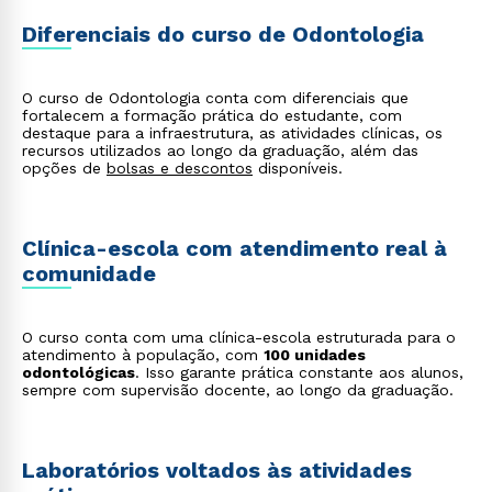
da colocação de implantes dentários;
Odontologia estética
: foca na harmonia do sorriso,
Diferenciais do curso de Odontologia
com procedimentos como clareamento e facetas;
Odontologia hospitalar
: presta atendimento
odontológico a pacientes internados ou com
condições sistêmicas complexas.
O curso de Odontologia conta com diferenciais que
fortalecem a formação prática do estudante, com
destaque para a infraestrutura, as atividades clínicas, os
recursos utilizados ao longo da graduação, além das
opções de
bolsas e descontos
disponíveis.
Clínica-escola com atendimento real à
comunidade
O curso conta com uma clínica-escola estruturada para o
atendimento à população, com
100 unidades
odontológicas
. Isso garante prática constante aos alunos,
sempre com supervisão docente, ao longo da graduação.
Laboratórios voltados às atividades