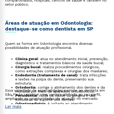
compartilhados, hospitais, centros de saúde e também no
setor público.
Áreas de atuação em Odontologia:
destaque-se como dentista em SP
Quem se forma em Odontologia encontra diversas
possibilidades de atuação profissional.
Clínica geral
: atua no atendimento inicial, prevenção,
diagnóstico e tratamentos básicos da saúde bucal;
Cirurgia bucal
: realiza procedimentos cirúrgicos,
como extrações complexas e cirurgias dos maxilares;
Endodontia (tratamento de canal)
: trata infecções
e lesões na polpa do dente, preservando sua
estrutura;
Ortodontia
: corrige o alinhamento dos dentes e da
Essa variedade de especialidades permite ao dentista em
mordida por meio de aparelhos ortodônticos;
São Paulo construir uma carreira alinhada ao seu perfil,
Periodontia
: cuida da saúde da gengiva e das
ampliando as oportunidades de atuação no mercado.
estruturas de suporte dos dentes;
Odontopediatria
: é voltada ao atendimento
Ler mais
odontológico de bebês, crianças e adolescentes;
Implantodontia
: atua na reabilitação oral por meio