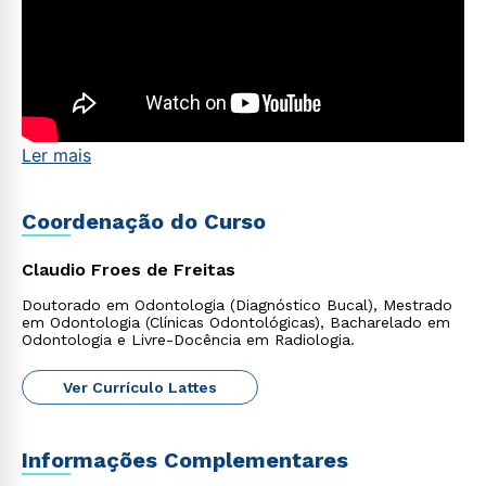
Ler mais
Estou de acordo com a
Política de Privacidade.
e
autorizo que meus dados sejam utilizados para o
envio de conteúdos da Cruzeiro do Sul.
Coordenação do Curso
Claudio Froes de Freitas
Doutorado em Odontologia (Diagnóstico Bucal), Mestrado
em Odontologia (Clínicas Odontológicas), Bacharelado em
Odontologia e Livre-Docência em Radiologia.
Ver Currículo Lattes
Informações Complementares