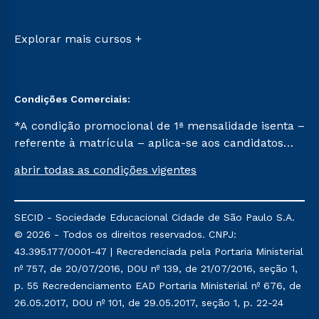
Sou Candidato
Transferência
Sou Ex-aluno
Vestibular Mérito
Canais de Atendimento
Explorar mais cursos +
Vestibular Solidário
Acessibilidade
Segunda Graduação
Biblioteca
Condições Comerciais:
*A condição promocional de 1ª mensalidade isenta –
referente à matrícula – aplica-se aos candidatos
aprovados em todas as formas de ingresso, exceto
abrir todas as condições vigentes
na prova on-line ou agendada, que ofertam bolsas
de até 50% de desconto, ambos ingressantes no
semestre vigente, que ainda não tenham efetivado
SECID - Sociedade Educacional Cidade de São Paulo S.A.
e/ou não tenham cancelado ou trancado sua
© 2026 - Todos os direitos reservados. CNPJ:
matrícula em uma das Instituições da Cruzeiro do
43.395.177/0001-47 | Recredenciada pela Portaria Ministerial
Sul Educacional, no período de um ano. Tais
nº 757, de 20/07/2016, DOU nº 139, de 21/07/2016, seção 1,
condições não se aplicam aos cursos de Medicina, e
p. 55 Recredenciamento EAD Portaria Ministerial nº 676, de
também para matriculados via FIES, Prouni e
26.05.2017, DOU nº 101, de 29.05.2017, seção 1, p. 22-24
outros programas governamentais, e não se