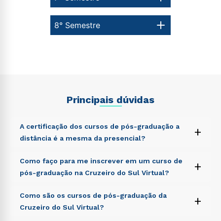
8° Semestre
Principais dúvidas
A certificação dos cursos de pós-graduação a
+
distância é a mesma da presencial?
Sed ut perspiciatis unde omnis iste natus error sit
Como faço para me inscrever em um curso de
+
voluptatem accusantium doloremque laudantium,
pós-graduação na Cruzeiro do Sul Virtual?
totam rem aperiam, eaque ipsa quae ab illo inventore
veritatis et quasi architecto beatae vitae dicta sunt
Sed ut perspiciatis unde omnis iste natus error sit
Como são os cursos de pós-graduação da
explicabo. Nemo enim ipsam voluptatem quia
+
voluptatem accusantium doloremque laudantium,
voluptas sit aspernatur aut odit aut fugit, sed quia
Cruzeiro do Sul Virtual?
totam rem aperiam, eaque ipsa quae ab illo inventore
consequuntur magni dolores eos qui ratione
veritatis et quasi architecto beatae vitae dicta sunt