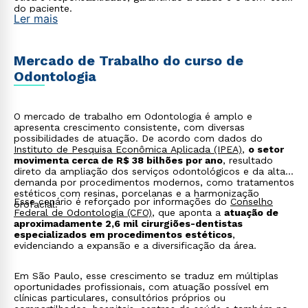
do paciente.
Ler mais
Mercado de Trabalho do curso de
Odontologia
O mercado de trabalho em Odontologia é amplo e
apresenta crescimento consistente, com diversas
possibilidades de atuação. De acordo com dados do
Instituto de Pesquisa Econômica Aplicada (IPEA)
,
o setor
movimenta cerca de R$ 38 bilhões por ano
, resultado
direto da ampliação dos serviços odontológicos e da alta
demanda por procedimentos modernos, como tratamentos
estéticos com resinas, porcelanas e a harmonização
Esse cenário é reforçado por informações do
Conselho
orofacial.
Federal de Odontologia (CFO)
, que aponta a
atuação de
aproximadamente 2,6 mil cirurgiões-dentistas
especializados em procedimentos estéticos
,
evidenciando a expansão e a diversificação da área.
Em São Paulo, esse crescimento se traduz em múltiplas
oportunidades profissionais, com atuação possível em
clínicas particulares, consultórios próprios ou