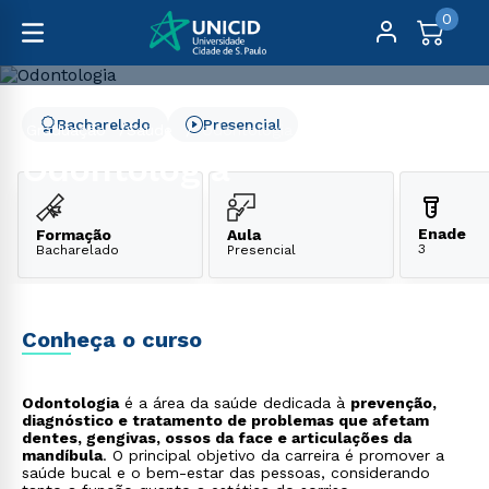
0
Bacharelado
Presencial
Graduação
Saúde
Odontologia
Odontologia
Enade
Formação
Aula
3
Bacharelado
Presencial
Conheça o curso
Odontologia
é a área da saúde dedicada à
prevenção,
diagnóstico e tratamento de problemas que afetam
dentes, gengivas, ossos da face e articulações da
mandíbula
. O principal objetivo da carreira é promover a
saúde bucal e o bem-estar das pessoas, considerando