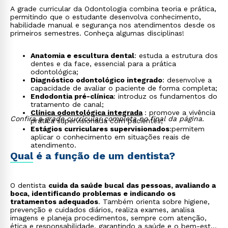
A grade curricular da Odontologia combina teoria e prática,
permitindo que o estudante desenvolva conhecimento,
habilidade manual e segurança nos atendimentos desde os
primeiros semestres. Conheça algumas disciplinas!
Anatomia e escultura dental
: estuda a estrutura dos
dentes e da face, essencial para a prática
odontológica;
Diagnóstico odontológico integrado
: desenvolve a
capacidade de avaliar o paciente de forma completa;
Endodontia pré-clínica
: introduz os fundamentos do
tratamento de canal;
Clínica odontológica integrada
: promove a vivência
Confira a grade curricular completa no final da página.
prática supervisionada com pacientes;
Estágios curriculares supervisionados
:permitem
aplicar o conhecimento em situações reais de
atendimento.
Qual é a função de um dentista?
O dentista
cuida da saúde bucal das pessoas, avaliando a
boca, identificando problemas e indicando os
tratamentos adequados
. Também orienta sobre higiene,
prevenção e cuidados diários, realiza exames, analisa
imagens e planeja procedimentos, sempre com atenção,
ética e responsabilidade, garantindo a saúde e o bem-estar