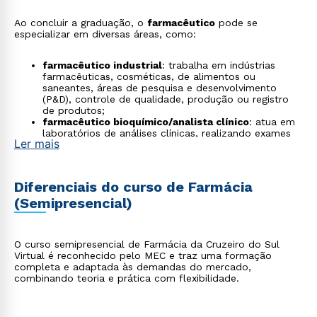
Ao concluir a graduação, o
farmacêutico
pode se
especializar em diversas áreas, como:
farmacêutico industrial
: trabalha em indústrias
farmacêuticas, cosméticas, de alimentos ou
saneantes, áreas de pesquisa e desenvolvimento
(P&D), controle de qualidade, produção ou registro
de produtos;
farmacêutico bioquímico/analista clínico
: atua em
laboratórios de análises clínicas, realizando exames
Ler mais
laboratoriais (sangue, urina, fezes), interpretando
resultados e auxiliando no diagnóstico de doenças;
gestor de assuntos regulatórios
: atua em indústrias
ou consultorias, para que produtos (medicamentos,
Diferenciais do curso de Farmácia
cosméticos, alimentos) estejam em conformidade
(Semipresencial)
com as normas e legislações vigentes para registro e
comercialização;
farmacêutico em oncogenética/farmacogenômica
:
estuda como a genética individual influencia a
O curso semipresencial de Farmácia da Cruzeiro do Sul
resposta aos medicamentos, personalizando
Virtual é reconhecido pelo MEC e traz uma formação
tratamentos (especialmente em oncologia) para
completa e adaptada às demandas do mercado,
maior eficácia e menor toxicidade;
combinando teoria e prática com flexibilidade.
consultor em boas práticas de fabricação (BPF)
:
orienta indústrias para que seus processos produtivos
e de controle de qualidade estejam em
conformidade com as exigências regulatórias;