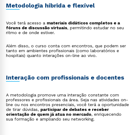
farmacêutico perito criminal
: aplica conhecimentos
Metodologia híbrida e flexível
químicos e toxicológicos em investigações forenses,
analisando evidências e substâncias em cenas de
crime;
Você terá acesso a
desenvolvedor de alimentos funcionais e
materiais didáticos completos e a
fóruns de discussão virtuais
nutracêuticos
: cria produtos alimentícios que
, permitindo estudar no seu
ritmo e de onde estiver.
oferecem benefícios à saúde além da nutrição
básica, atuando em indústrias alimentícias ou de
suplementos.
Além disso, o curso conta com encontros, que podem ser
tanto em ambientes profissionais (como laboratórios e
hospitais) quanto interações on-line ao vivo.
Interação com profissionais e docentes
A metodologia promove uma interação constante com
professores e profissionais da área. Seja nas atividades on-
line ou nos encontros presenciais, você terá a oportunidade
de tirar dúvidas,
participar de debates e receber
orientação de quem já atua no mercado
, enriquecendo
sua formação e ampliando seu networking.
Rápido e fácil