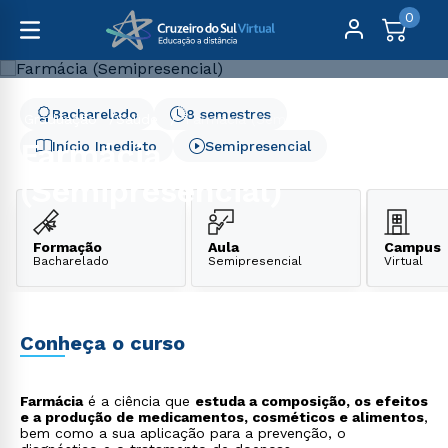
0
Bacharelado
8 semestres
Graduação
Saúde
Farmácia (Semipresencial)
Farmácia
Início Imediato
Semipresencial
(Semipresencial)
Formação
Aula
Campus
Bacharelado
Semipresencial
Virtual
Conheça o curso
Farmácia
é a ciência que
estuda a composição, os efeitos
e a produção de medicamentos, cosméticos e alimentos
,
bem como a sua aplicação para a prevenção, o