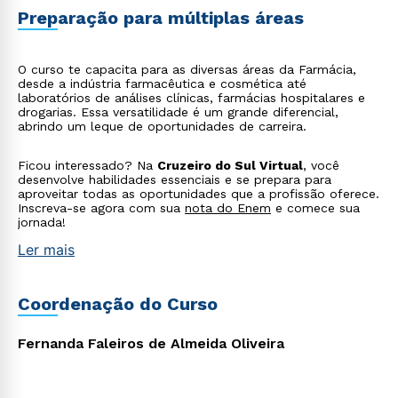
WhatsApp
Preparação para múltiplas áreas
ou
O curso te capacita para as diversas áreas da Farmácia,
desde a indústria farmacêutica e cosmética até
laboratórios de análises clínicas, farmácias hospitalares e
drogarias. Essa versatilidade é um grande diferencial,
abrindo um leque de oportunidades de carreira.
Ficou interessado? Na
Cruzeiro do Sul Virtual
, você
Estou de acordo com a
Política de Privacidade.
e
desenvolve habilidades essenciais e se prepara para
autorizo que meus dados sejam utilizados para o
aproveitar todas as oportunidades que a profissão oferece.
envio de conteúdos da Cruzeiro do Sul.
Inscreva-se agora com sua
nota do Enem
e comece sua
jornada!
Ler mais
Coordenação do Curso
Fernanda Faleiros de Almeida Oliveira