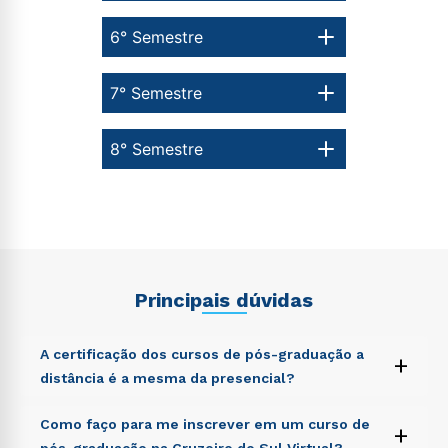
6° Semestre
7° Semestre
8° Semestre
Principais dúvidas
A certificação dos cursos de pós-graduação a
+
distância é a mesma da presencial?
Sed ut perspiciatis unde omnis iste natus error sit
Como faço para me inscrever em um curso de
+
voluptatem accusantium doloremque laudantium,
pós-graduação na Cruzeiro do Sul Virtual?