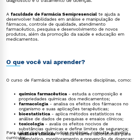
diagnóstico e o tratamento de doenças.
A
faculdade de Farmácia Semipresencial
te ajuda a
desenvolver habilidades em análise e manipulação de
fármacos, controle de qualidade, atendimento
farmacêutico, pesquisa e desenvolvimento de novos
produtos, além da promoção da saúde e educação em
medicamentos.
O que você vai aprender?
O curso de Farmácia trabalha diferentes disciplinas, como:
química farmacêutica
- estuda a composição e
propriedades químicas dos medicamentos;
farmacologia
- analisa os efeitos dos fármacos no
organismo e suas aplicações terapêuticas;
bioestatística
- aplica métodos estatísticos na
análise de dados de pesquisas e ensaios clínicos;
toxicologia
- avalia os efeitos nocivos de
substâncias químicas e define limites de segurança;
Para saber mais sobre outras matérias, consulte a matriz
análises clínicas
- realiza exames laboratoriais para
curricular.
diagnóstico, monitoramento e prevenção de doenças;