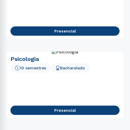
5
º
marketing
6
º
psicologia
7
º
direito
Presencial
8
º
nutrição
9
º
medicina
10
º
farmácia
Psicologia
10 semestres
Bacharelado
Presencial