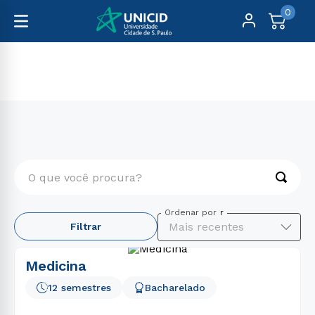
0
UNICID
O que você procura?
TERMOS MAIS BUSCADOS
Ordenar por
Mais recentes
Filtrar
1
º
enfermagem
2
º
educação física
Medicina
3
º
fisioterapia
12 semestres
Bacharelado
4
º
biomedicina