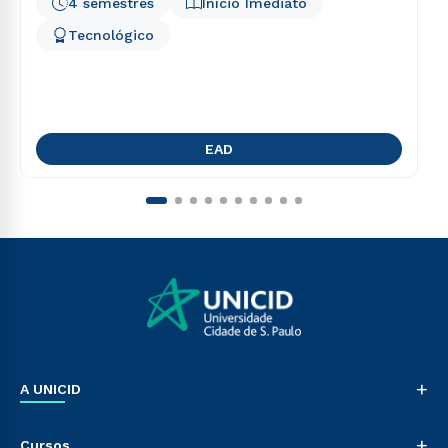
4 semestres
Início Imediato
Tecnológico
EAD
+
A UNICID
Nossa História
+
Cursos