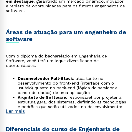
em destaque
, garantindo um mercado dinâmico, inovador
e repleto de oportunidades para os futuros engenheiros de
software.
Áreas de atuação para um engenheiro de
software
Com o diploma do bacharelado em Engenharia de
Software, você terá um leque diversificado de
oportunidades.
Desenvolvedor Full-Stack
: atua tanto no
desenvolvimento do front-end (interface com o
usuário) quanto no back-end (lógica do servidor e
banco de dados) de uma aplicação;
Arquiteto de Software
: responsável por projetar a
estrutura geral dos sistemas, definindo as tecnologias
e padrões que serão utilizados no desenvolvimento;
Ler mais
Engenheiro de DevOps
: trabalha na interseção entre
desenvolvimento e operações de TI, automatizando
processos para agilizar a entrega e a manutenção de
software;
Diferenciais do curso de Engenharia de
Especialista em Segurança de Aplicações