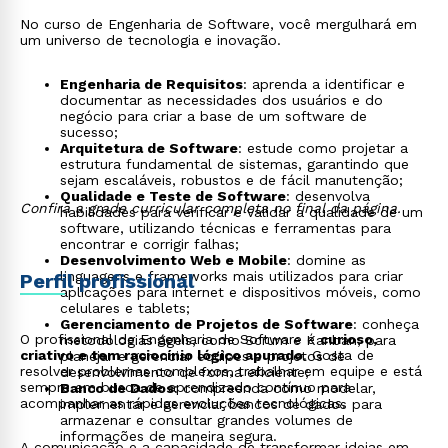
No curso de Engenharia de Software, você mergulhará em
um universo de tecnologia e inovação.
Engenharia de Requisitos
: aprenda a identificar e
documentar as necessidades dos usuários e do
negócio para criar a base de um software de
sucesso;
Arquitetura de Software
: estude como projetar a
estrutura fundamental de sistemas, garantindo que
sejam escaláveis, robustos e de fácil manutenção;
Qualidade e Teste de Software
: desenvolva
Confira a grade curricular completa no final da página.
habilidades para verificar e validar a qualidade de um
software, utilizando técnicas e ferramentas para
encontrar e corrigir falhas;
Desenvolvimento Web e Mobile
: domine as
linguagens e frameworks mais utilizados para criar
Perfil profissional
aplicações para internet e dispositivos móveis, como
celulares e tablets;
Gerenciamento de Projetos de Software
: conheça
O profissional de Engenharia de Software é
curioso,
metodologias ágeis, como Scrum e Kanban, para
criativo e tem raciocínio lógico apurado
. Gosta de
planejar e gerenciar equipes e projetos de
resolver problemas complexos, trabalhar em equipe e está
desenvolvimento de forma eficiente;
sempre em busca de aprendizado contínuo para
Banco de Dados
: compreenda como modelar,
acompanhar as rápidas evoluções tecnológicas.
implementar e gerenciar bancos de dados para
armazenar e consultar grandes volumes de
informações de maneira segura.
A comunicação e a capacidade de transformar ideias em