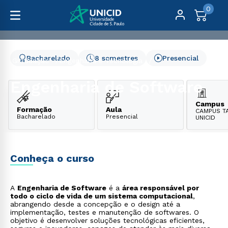
0
Bacharelado
8 semestres
Presencial
Graduação
Engenharia e Tecnologia
Engenharia de Software
Engenharia de Software
Campus
Formação
Aula
CAMPUS TA
Bacharelado
Presencial
UNICID
Conheça o curso
A
Engenharia de Software
é a
área responsável por
todo o ciclo de vida de um sistema computacional
,
abrangendo desde a concepção e o design até a
implementação, testes e manutenção de softwares. O
objetivo é desenvolver soluções tecnológicas eficientes,