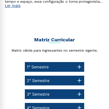
tempo e espaço, essa configuração o torna protagonista
Ler mais
no processo de construção do seu conhecimento.
Matriz Curricular
Matriz válida para ingressantes no semestre vigente.
1° Semestre
2° Semestre
3° Semestre
4° Semestre