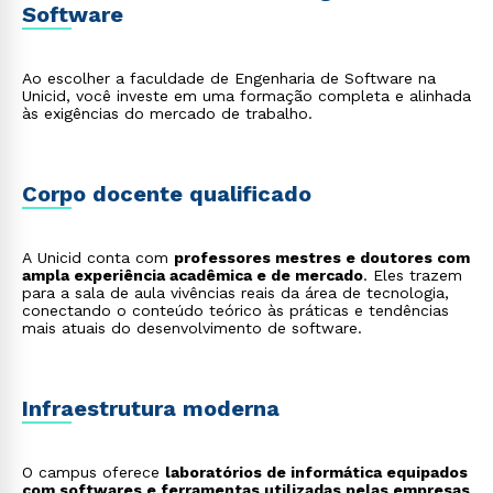
Software
(AppSec)
: focado em identificar e corrigir
vulnerabilidades de segurança durante todo o ciclo
de vida do desenvolvimento de software;
Desenvolvedor de Sistemas Embarcados
: cria
Ao escolher a faculdade de Engenharia de Software na
softwares para dispositivos específicos que não são
Unicid, você investe em uma formação completa e alinhada
computadores tradicionais, como sistemas
às exigências do mercado de trabalho.
automotivos, equipamentos médicos e
eletrodomésticos inteligentes;
Engenheiro de Qualidade de Software (QA)
:
garante a qualidade do produto final por meio da
criação e execução de planos de teste
Corpo docente qualificado
automatizados e manuais.
A Unicid conta com
professores mestres e doutores com
ampla experiência acadêmica e de mercado
. Eles trazem
para a sala de aula vivências reais da área de tecnologia,
conectando o conteúdo teórico às práticas e tendências
mais atuais do desenvolvimento de software.
Infraestrutura moderna
O campus oferece
laboratórios de informática equipados
com softwares e ferramentas utilizadas pelas empresas