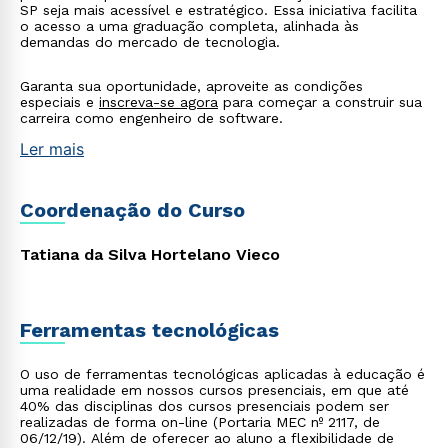
SP seja mais acessível e estratégico. Essa iniciativa facilita
o acesso a uma graduação completa, alinhada às
Rápido e fácil
demandas do mercado de tecnologia.
WhatsApp
ou
Garanta sua oportunidade, aproveite as condições
especiais e
inscreva-se agora
para começar a construir sua
carreira como engenheiro de software.
Ler mais
Coordenação do Curso
Estou de acordo com a
Política de Privacidade.
e
Tatiana da Silva Hortelano Vieco
autorizo que meus dados sejam utilizados para o
envio de conteúdos da Cruzeiro do Sul.
Ferramentas tecnológicas
O uso de ferramentas tecnológicas aplicadas à educação é
uma realidade em nossos cursos presenciais, em que até
40% das disciplinas dos cursos presenciais podem ser
realizadas de forma on-line (Portaria MEC nº 2117, de
06/12/19). Além de oferecer ao aluno a flexibilidade de