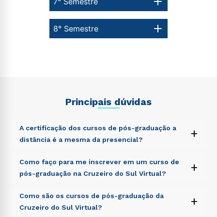
7° Semestre
8° Semestre
Principais dúvidas
A certificação dos cursos de pós-graduação a
+
distância é a mesma da presencial?
Sed ut perspiciatis unde omnis iste natus error sit
Como faço para me inscrever em um curso de
+
voluptatem accusantium doloremque laudantium,
pós-graduação na Cruzeiro do Sul Virtual?
totam rem aperiam, eaque ipsa quae ab illo inventore
veritatis et quasi architecto beatae vitae dicta sunt
Sed ut perspiciatis unde omnis iste natus error sit
Como são os cursos de pós-graduação da
explicabo. Nemo enim ipsam voluptatem quia
+
voluptatem accusantium doloremque laudantium,
voluptas sit aspernatur aut odit aut fugit, sed quia
Cruzeiro do Sul Virtual?
totam rem aperiam, eaque ipsa quae ab illo inventore
consequuntur magni dolores eos qui ratione