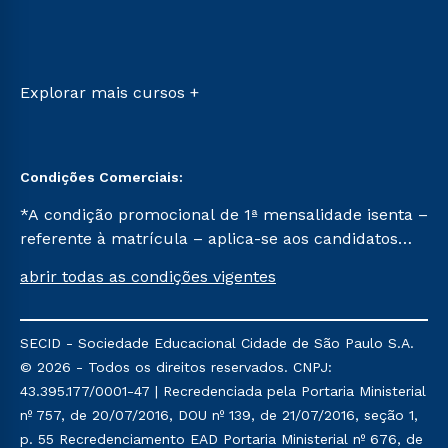
Cursos Técnicos
Ingresso via Enem
Sou Aluno
Retorne ao Curso
Sou Candidato
Transferência
Sou Ex-aluno
Vestibular Mérito
Canais de Atendimento
Explorar mais cursos +
Vestibular Solidário
Acessibilidade
Segunda Graduação
Biblioteca
Condições Comerciais:
*A condição promocional de 1ª mensalidade isenta –
referente à matrícula – aplica-se aos candidatos
aprovados em todas as formas de ingresso, exceto
abrir todas as condições vigentes
na prova on-line ou agendada, que ofertam bolsas
de até 50% de desconto, ambos ingressantes no
semestre vigente, que ainda não tenham efetivado
SECID - Sociedade Educacional Cidade de São Paulo S.A.
e/ou não tenham cancelado ou trancado sua
© 2026 - Todos os direitos reservados. CNPJ:
matrícula em uma das Instituições da Cruzeiro do
43.395.177/0001-47 | Recredenciada pela Portaria Ministerial
Sul Educacional, no período de um ano. Tais
nº 757, de 20/07/2016, DOU nº 139, de 21/07/2016, seção 1,
condições não se aplicam aos cursos de Medicina, e
p. 55 Recredenciamento EAD Portaria Ministerial nº 676, de