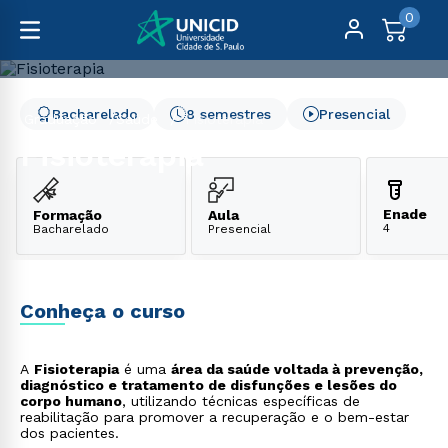
0
Bacharelado
8 semestres
Presencial
Graduação
Saúde
Fisioterapia
Fisioterapia
Enade
Formação
Aula
4
Bacharelado
Presencial
Conheça o curso
A
Fisioterapia
é uma
área da saúde voltada à prevenção,
diagnóstico e tratamento de disfunções e lesões do
corpo humano
, utilizando técnicas específicas de
reabilitação para promover a recuperação e o bem-estar
dos pacientes.