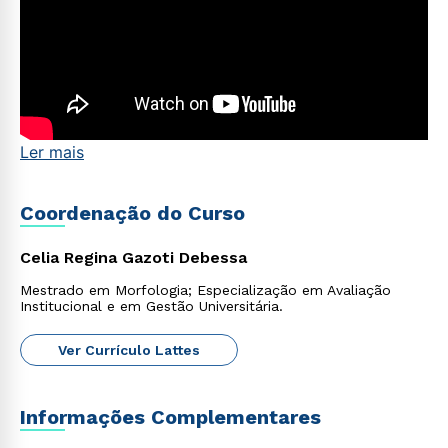
Ler mais
Rápido e fácil
WhatsApp
Coordenação do Curso
ou
Celia Regina Gazoti Debessa
Mestrado em Morfologia; Especialização em Avaliação
Institucional e em Gestão Universitária.
Ver Currículo Lattes
Estou de acordo com a
Política de Privacidade.
e
Informações Complementares
autorizo que meus dados sejam utilizados para o
envio de conteúdos da Cruzeiro do Sul.