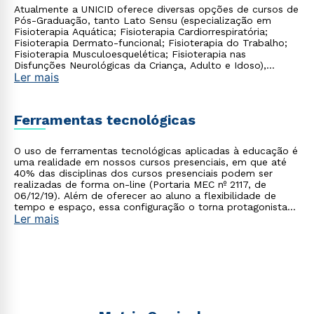
Atualmente a UNICID oferece diversas opções de cursos de
Pós-Graduação, tanto Lato Sensu (especialização em
Fisioterapia Aquática; Fisioterapia Cardiorrespiratória;
Fisioterapia Dermato-funcional; Fisioterapia do Trabalho;
Fisioterapia Musculoesquelética; Fisioterapia nas
Disfunções Neurológicas da Criança, Adulto e Idoso),
Ler mais
quanto Stricto Sensu (Programa de Mestrado e Doutorado
em Fisioterapia com nota 4 do Capes). E para ampliar o
seu conhecimento, você ainda pode contar com os
cursos
de extensão
. Na
faculdade de Fisioterapia
, os estágios
Ferramentas tecnológicas
curriculares supervisionados acontecem nos 7º e 8º
semestres, nos períodos diurno e vespertino, mesmo para
ingressantes no curso noturno.
O uso de ferramentas tecnológicas aplicadas à educação é
uma realidade em nossos cursos presenciais, em que até
40% das disciplinas dos cursos presenciais podem ser
realizadas de forma on-line (Portaria MEC nº 2117, de
06/12/19). Além de oferecer ao aluno a flexibilidade de
tempo e espaço, essa configuração o torna protagonista
Ler mais
no processo de construção do seu conhecimento.