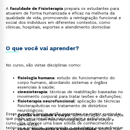
A
faculdade de Fisioterapia
prepara os estudantes para
atuarem de forma humanizada e eficaz na melhoria da
qualidade de vida, promovendo a reintegração funcional e
social dos indivíduos em diferentes contextos, como
clínicas, hospitais, esportes e atendimento domiciliar.
O que você vai aprender?
No curso, são vistas disciplinas como:
fisiologia humana
: estudo do funcionamento do
corpo humano, abordando sistemas e órgãos
essenciais à saúde;
cinesioterapia
: técnicas de reabilitação baseadas no
movimento corporal para tratar lesões e disfunções;
fisioterapia neurofuncional
: aplicação de técnicas
fisioterapêuticas no tratamento de distúrbios
neurológicos;
Esses e outros temas estão presentes na matriz curricular,
gestão em saúde e corpo
: administração de serviços
que pode ser consultada para conferir a estrutura do
de saúde, com foco na integração entre corpo e
curso. Ela oferece uma base sólida de conhecimentos
bem-estar;
teóricos e práticos, preparando o estudante para enfrentar
corpo, movimento e psicomotricidade
: análise das