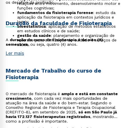
os desafios da profissão.
relações entre movimento, desenvolvimento motor e
funções cognitivas;
fundamentos da fisioterapia forense
: estudo da
aplicação da fisioterapia em contextos jurídicos e
legais;
Duração da faculdade de Fisioterapia
bioestatística
: aplicação de métodos estatísticos
em estudos clínicos e de saúde;
gestão da saúde
: planejamento e organização de
A
duração do curso de Fisioterapia é de oito (8)
recursos para otimização do cuidado e serviços de
semestres
, ou seja, quatro (4) anos.
saúde.
Ler mais
Mercado de Trabalho do curso de
Fisioterapia
O mercado de fisioterapia é
amplo e está em constante
crescimento
, com cada vez mais oportunidades de
atuação na área da saúde e do bem-estar. Segundo o
Conselho Regional de Fisioterapia e Terapia Ocupacional
(CREFITO-8), em setembro de 2025,
só em São Paulo já
havia 172.137 fisioterapeutas registrados
, mostrando
como a profissão é importante.