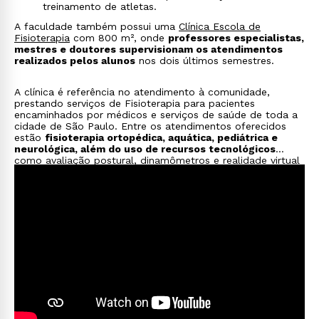
treinamento de atletas.
avaliando danos físicos, incapacidades e sequelas
motoras, com elaboração de laudos técnicos e
A faculdade também possui uma
Clínica Escola de
assistência técnica em processos legais.
Fisioterapia
com 800 m², onde
professores especialistas,
mestres e doutores supervisionam os atendimentos
realizados pelos alunos
nos dois últimos semestres.
A clínica é referência no atendimento à comunidade,
prestando serviços de Fisioterapia para pacientes
encaminhados por médicos e serviços de saúde de toda a
cidade de São Paulo. Entre os atendimentos oferecidos
estão
fisioterapia ortopédica, aquática, pediátrica e
neurológica, além do uso de recursos tecnológicos
como avaliação postural, dinamômetros e realidade virtual
para tratamentos mais precisos.