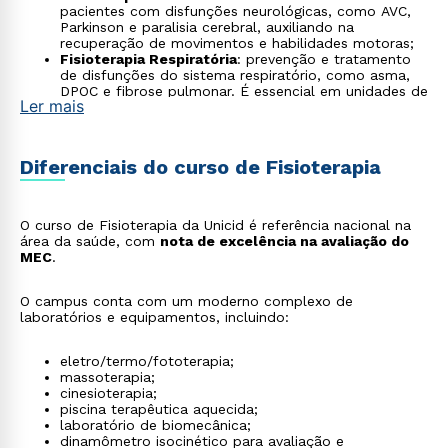
pacientes com disfunções neurológicas, como AVC,
Parkinson e paralisia cerebral, auxiliando na
recuperação de movimentos e habilidades motoras;
Fisioterapia Respiratória
: prevenção e tratamento
de disfunções do sistema respiratório, como asma,
DPOC e fibrose pulmonar. É essencial em unidades de
Ler mais
terapia intensiva (UTI);
Fisioterapia Dermatofuncional
: tratamento de
disfunções estéticas e dermatológicas, como celulite,
gordura localizada, cicatrizes e linfedema, utilizando
Diferenciais do curso de Fisioterapia
recursos como eletroterapia e terapias manuais;
Fisioterapia Esportiva
: atuação em prevenção de
lesões, otimização do desempenho e reabilitação de
traumas em atletas e praticantes de atividades
O curso de Fisioterapia da Unicid é referência nacional na
físicas;
área da saúde, com
nota de excelência na avaliação do
Fisioterapia Geriátrica
: atendimento à população
MEC
.
idosa, prevenindo quedas, tratando doenças
osteomusculares e promovendo qualidade de vida e
autonomia;
O campus conta com um moderno complexo de
Fisioterapia Pediátrica
: acompanhamento do
laboratórios e equipamentos, incluindo:
desenvolvimento motor de crianças, além de
prevenção e tratamento de patologias congênitas ou
eletro/termo/fototerapia;
adquiridas;
massoterapia;
Fisioterapia em Terapias Integrativas
: aplicação de
cinesioterapia;
técnicas complementares como pilates, RPG,
piscina terapêutica aquecida;
acupuntura e quiropraxia, ampliando o leque
laboratório de biomecânica;
terapêutico para prevenção e reabilitação;
dinamômetro isocinético para avaliação e
Fisioterapia Forense
: atuação em perícias judiciais,