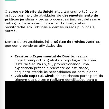
O
curso de Direito da Unicid
integra o ensino teórico e
prático por meio de atividades de
desenvolvimento de
práticas jurídicas
- peças processuais (iniciais, defesas e
outras), atividades em Fóruns, audiências, visitas
monitoradas em Tribunais e demais órgãos públicos e
outras.
Dentro da Universidade, há o
Núcleo de Prática Jurídica
,
que compreende as atividades do:
Escritório Experimental de Direito
: realiza
consultoria jurídica gratuita à população da zona
leste de São Paulo, SP, proporcionando uma
experiência prática e relevante ao estudante,
enquanto atende às necessidades da comunidade.
Juizado Especial Cível
: os estudantes participam da
triagem das partes e realizam conciliações para a
solução de conflitos de menor complexidade, assim
como funcionários do Poder Judiciário e um Oficial
de Justiça.