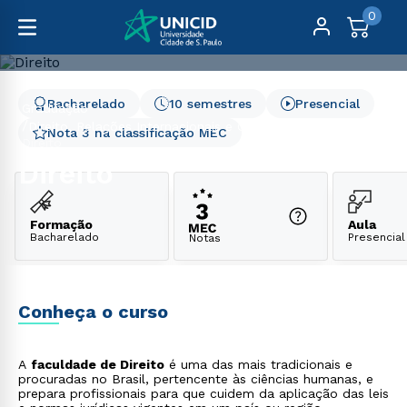
0
Bacharelado
10 semestres
Presencial
Graduação
Direito, Relações Internacionais e Ciências Políticas
Nota 3 na classificação MEC
Direito
Direito
Formação
Aula
Bacharelado
Presencial
Notas
Conheça o curso
A
faculdade de Direito
é uma das mais tradicionais e
procuradas no Brasil, pertencente às ciências humanas, e
prepara profissionais para que cuidem da aplicação das leis