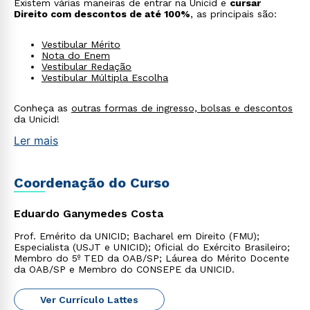
Existem várias maneiras de entrar na Unicid e
cursar
Direito com descontos de até 100%
, as principais são:
Rápido e fácil
Vestibular Mérito
WhatsApp
Nota do Enem
Vestibular Redação
ou
Vestibular Múltipla Escolha
Conheça as
outras formas de ingresso, bolsas e descontos
da Unicid!
Ler mais
Estou de acordo com a
Política de Privacidade.
e
Coordenação do Curso
autorizo que meus dados sejam utilizados para o
envio de conteúdos da Cruzeiro do Sul.
Eduardo Ganymedes Costa
Prof. Emérito da UNICID; Bacharel em Direito (FMU);
Especialista (USJT e UNICID); Oficial do Exército Brasileiro;
Membro do 5º TED da OAB/SP; Láurea do Mérito Docente
da OAB/SP e Membro do CONSEPE da UNICID.
Ver Currículo Lattes