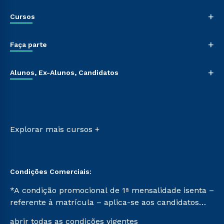
Nossa História
+
Cursos
Sala de Imprensa
Trabalhe Conosco
Graduação
+
Sou Colaborador
Faça parte
Pós-graduação
Tour Presencial
Cursos de Medicina
Vestibular Múltipla Escolha
Ética e Integridade
+
Cursos Livres
Alunos, Ex-Alunos, Candidatos
Vestibular Redação
Cursos Técnicos
Ingresso via Enem
Sou Aluno
Retorne ao Curso
Sou Candidato
Transferência
Sou Ex-aluno
Vestibular Mérito
Canais de Atendimento
Explorar mais cursos +
Vestibular Solidário
Acessibilidade
Segunda Graduação
Biblioteca
Condições Comerciais:
*A condição promocional de 1ª mensalidade isenta –
referente à matrícula – aplica-se aos candidatos
aprovados em todas as formas de ingresso, exceto
abrir todas as condições vigentes