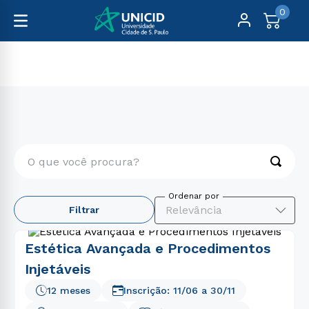
0
Pós-Graduação
Saúde
O que você procura?
TERMOS MAIS BUSCADOS
Relevância
Filtrar
1
º
enfermagem
2
º
educação física
Estética Avançada e Procedimentos
3
º
fisioterapia
Injetáveis
4
º
biomedicina
12 meses
Inscrição:
11/06
a
30/11