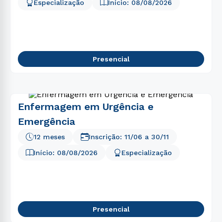
5
º
marketing
Especialização
Início:
08/08/2026
6
º
psicologia
7
º
direito
8
º
nutrição
Presencial
9
º
medicina
10
º
farmácia
Enfermagem em Urgência e
Emergência
12 meses
Inscrição:
11/06
a
30/11
Início:
08/08/2026
Especialização
Presencial