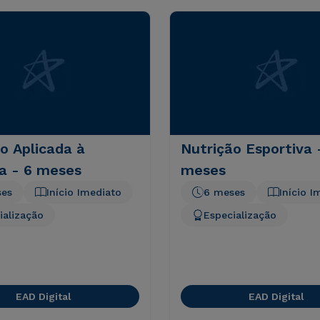
o Aplicada à
Nutrição Esportiva 
a - 6 meses
meses
ses
Início Imediato
6 meses
Início I
ialização
Especialização
EAD Digital
EAD Digital