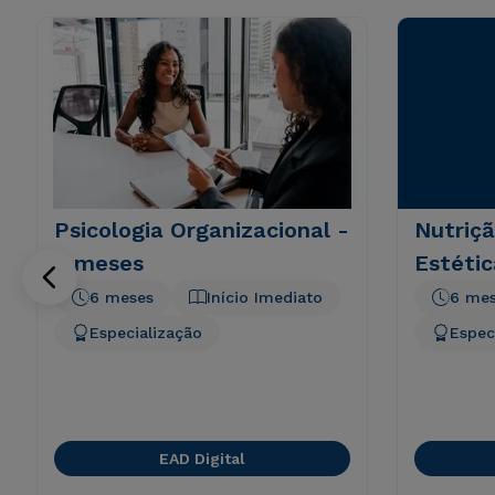
Psicologia Organizacional -
Nutriçã
6 meses
Estétic
6 meses
Início Imediato
6 me
Especialização
Espec
EAD Digital