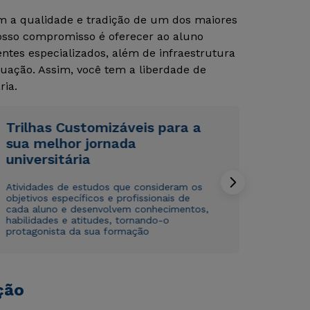
om a qualidade e tradição de um dos maiores
Nosso compromisso é oferecer ao aluno
Rápido e fácil
Rápido e fácil
tes especializados, além de infraestrutura
WhatsApp
WhatsApp
uação. Assim, você tem a liberdade de
ou
ou
ria.
Trilhas Customizáveis para a
sua melhor jornada
universitária
Atividades de estudos que consideram os
Estou de acordo com a
Estou de acordo com a
Política de Privacidade.
Política de Privacidade.
e
e
objetivos específicos e profissionais de
autorizo que meus dados sejam utilizados para o
autorizo que meus dados sejam utilizados para o
cada aluno e desenvolvem conhecimentos,
envio de conteúdos da Cruzeiro do Sul.
envio de conteúdos da Cruzeiro do Sul.
habilidades e atitudes, tornando-o
protagonista da sua formação
ção