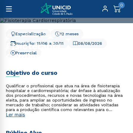
0
Especialização
12 meses
Pós-Graduação
Saúde
Fisioterapia Cardiorrespiratória
Fisioterapia
Inscrição:
11/06
a
30/11
08/08/2026
Presencial
Cardiorrespiratória
Objetivo do curso
Qualificar o profissional que atua na área de fisioterapia
hospitalar e cardiorrespiratória; dar ênfase à atualização
dos procedimentos, recursos e novas tecnologias na área
eleita, para ampliar as oportunidades de ingresso no
mercado de trabalho; considerar as atividades voltadas
para a produção científica como relevantes para o
Ler mais
desenvolvimento e capacitação profissional.
Público Alvo