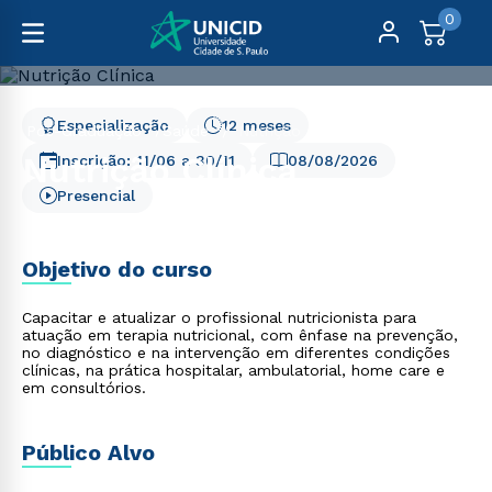
0
Especialização
12 meses
Pós-Graduação
Saúde
Nutrição Clínica
Nutrição Clínica
Inscrição:
11/06
a
30/11
08/08/2026
Presencial
Objetivo do curso
Capacitar e atualizar o profissional nutricionista para
atuação em terapia nutricional, com ênfase na prevenção,
no diagnóstico e na intervenção em diferentes condições
clínicas, na prática hospitalar, ambulatorial, home care e
em consultórios.
Público Alvo