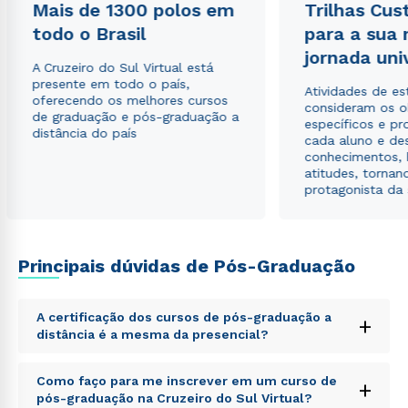
Mais de 1300 polos em
Trilhas Cus
todo o Brasil
para a sua
jornada uni
A Cruzeiro do Sul Virtual está
presente em todo o país,
Atividades de e
oferecendo os melhores cursos
consideram os o
de graduação e pós-graduação a
específicos e pro
distância do país
cada aluno e de
conhecimentos, 
atitudes, tornan
protagonista da
Principais dúvidas de Pós-Graduação
Rápido e fácil
WhatsApp
A certificação dos cursos de pós-graduação a
+
distância é a mesma da presencial?
ou
Sed ut perspiciatis unde omnis iste natus error sit
Como faço para me inscrever em um curso de
+
voluptatem accusantium doloremque laudantium,
pós-graduação na Cruzeiro do Sul Virtual?