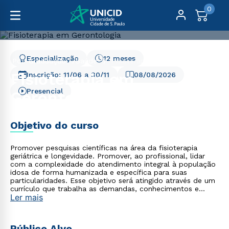
0
Especialização
12 meses
Pós-Graduação
Saúde
Fisioterapia em Gerontologia
Fisioterapia em
Inscrição:
11/06
a
30/11
08/08/2026
Presencial
Gerontologia
Objetivo do curso
Promover pesquisas científicas na área da fisioterapia
geriátrica e longevidade. Promover, ao profissional, lidar
com a complexidade do atendimento integral à população
idosa de forma humanizada e específica para suas
particularidades. Esse objetivo será atingido através de um
currículo que trabalha as demandas, conhecimentos e
Ler mais
cenários atuais do envelhecimento da população mundial
sob uma perspectiva social e de saúde tendo em vista a
importância da fisioterapia para atingir uma longevidade
plena.
Público Alvo