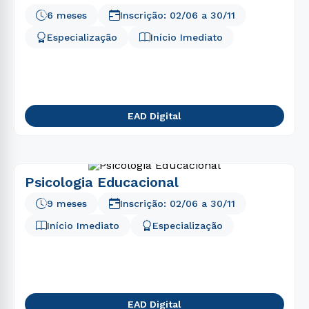
6 meses
Inscrição:
02/06
a
30/11
Especialização
Início Imediato
EAD Digital
Psicologia Educacional
9 meses
Inscrição:
02/06
a
30/11
Início Imediato
Especialização
EAD Digital