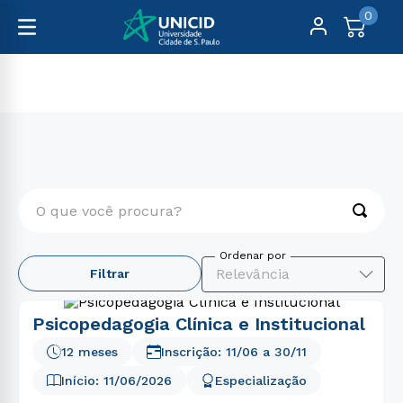
0
Pós-Graduação
Educação
O que você procura?
TERMOS MAIS BUSCADOS
Relevância
Filtrar
1
º
educação física
2
º
enfermagem
Psicopedagogia Clínica e Institucional
3
º
fisioterapia
12 meses
Inscrição:
11/06
a
30/11
4
º
biomedicina
Início:
11/06/2026
Especialização