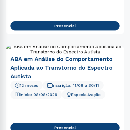
5
º
marketing
6
º
nutrição
7
º
psicologia
Presencial
8
º
direito
9
º
farmácia
10
º
pedagogia
ABA em Análise do Comportamento
Aplicada ao Transtorno do Espectro
Autista
12 meses
Inscrição:
11/06
a
30/11
Início:
08/08/2026
Especialização
Presencial