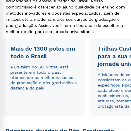
educacionais de ensino superior do Brasil. Nosso
compromisso é oferecer ao aluno qualidade de ensino com
métodos inovadores e docentes especializados, além de
infraestrutura moderna e diversos cursos de graduação e
pós-graduação. Assim, você tem a liberdade de escolher a
Rápido e fácil
melhor opção para sua jornada universitária.
WhatsApp
ou
Mais de 1300 polos em
Trilhas Cus
todo o Brasil
para a sua
jornada uni
A Cruzeiro do Sul Virtual está
presente em todo o país,
Atividades de e
oferecendo os melhores cursos
consideram os o
de graduação e pós-graduação a
específicos e pro
Estou de acordo com a
Política de Privacidade.
e
distância do país
cada aluno e de
autorizo que meus dados sejam utilizados para o
conhecimentos, 
envio de conteúdos da Cruzeiro do Sul.
atitudes, tornan
protagonista da
Principais dúvidas de Pós-Graduação