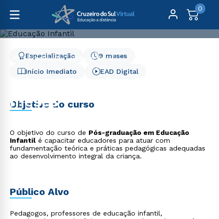
0
Especialização
9 meses
Pós-Graduação
Educação
Educação Infantil - 9 meses
Início Imediato
EAD Digital
Educação Infantil - 9
meses
Objetivo do curso
O objetivo do curso de
Pós-graduação em Educação
Infantil
é capacitar educadores para atuar com
fundamentação teórica e práticas pedagógicas adequadas
ao desenvolvimento integral da criança.
Público Alvo
Pedagogos, professores de educação infantil,