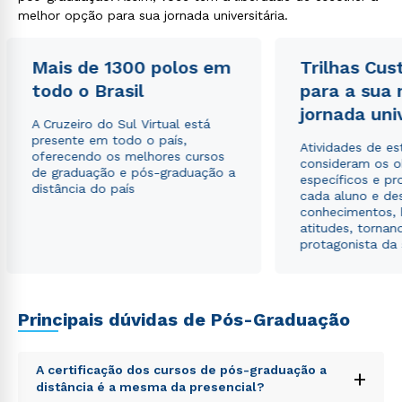
melhor opção para sua jornada universitária.
Mais de 1300 polos em
Trilhas Cus
todo o Brasil
para a sua
Estou de acordo com a
Política de Privacidade.
e
autorizo que meus dados sejam utilizados para o
jornada uni
envio de conteúdos da Cruzeiro do Sul.
A Cruzeiro do Sul Virtual está
presente em todo o país,
Atividades de e
oferecendo os melhores cursos
consideram os o
de graduação e pós-graduação a
específicos e pro
distância do país
cada aluno e de
conhecimentos, 
atitudes, tornan
protagonista da
Principais dúvidas de Pós-Graduação
A certificação dos cursos de pós-graduação a
+
distância é a mesma da presencial?