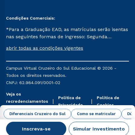
Condições Comerciais:
*Para a Graduação EAD, as matrículas serão isentas
nas seguintes formas de ingresso: Segunda
Graduação, Segunda Graduação 2.0 e Transferência.
abrir todas as condições vigentes
Já para as demais, a taxa de matrícula será de R$
49. *Para a Pós-graduação EAD, as ofertas
mencionadas são referentes aos cursos: Ensino
Campus Virtual Cruzeiro do Sul Educacional © 2026 -
Religioso, Geografia para a Docência e Metodologia
Todos os direitos reservados.
do Ensino de História: Questões Atuais.
CNPJ: 62.984.091/0001-02
Veja os
Política de
Política de
recredenciamentos
Privacidade
Cookies
aqui
Diferenciais Cruzeiro do Sul
Como se matricular
Dúv
Inscreva-se
Simular Investimento