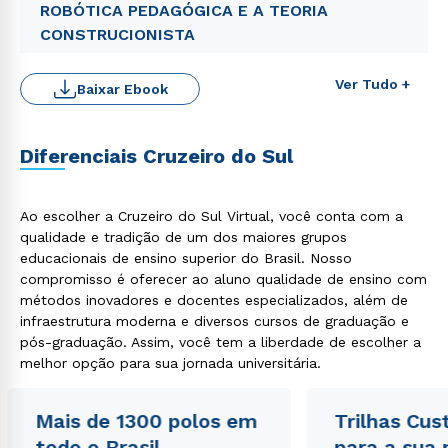
ROBÓTICA PEDAGÓGICA E A TEORIA
CONSTRUCIONISTA
Ver Tudo +
Baixar Ebook
Diferenciais Cruzeiro do Sul
Ao escolher a Cruzeiro do Sul Virtual, você conta com a
qualidade e tradição de um dos maiores grupos
Rápido e fácil
educacionais de ensino superior do Brasil. Nosso
WhatsApp
compromisso é oferecer ao aluno qualidade de ensino com
ou
métodos inovadores e docentes especializados, além de
infraestrutura moderna e diversos cursos de graduação e
pós-graduação. Assim, você tem a liberdade de escolher a
melhor opção para sua jornada universitária.
Mais de 1300 polos em
Trilhas Cus
todo o Brasil
para a sua