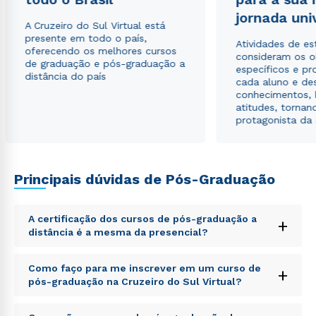
Estou de acordo com a
Política de Privacidade.
e
jornada uni
autorizo que meus dados sejam utilizados para o
A Cruzeiro do Sul Virtual está
envio de conteúdos da Cruzeiro do Sul.
presente em todo o país,
Atividades de e
oferecendo os melhores cursos
consideram os o
de graduação e pós-graduação a
específicos e pro
distância do país
cada aluno e de
conhecimentos, 
atitudes, tornan
protagonista da
Principais dúvidas de Pós-Graduação
A certificação dos cursos de pós-graduação a
+
distância é a mesma da presencial?
Sed ut perspiciatis unde omnis iste natus error sit
Como faço para me inscrever em um curso de
+
voluptatem accusantium doloremque laudantium,
pós-graduação na Cruzeiro do Sul Virtual?
totam rem aperiam, eaque ipsa quae ab illo inventore
veritatis et quasi architecto beatae vitae dicta sunt
Sed ut perspiciatis unde omnis iste natus error sit