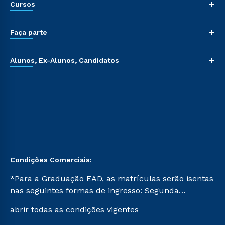
+
Cursos
+
Faça parte
+
Alunos, Ex-Alunos, Candidatos
Condições Comerciais:
*Para a Graduação EAD, as matrículas serão isentas
nas seguintes formas de ingresso: Segunda
Graduação, Segunda Graduação 2.0 e Transferência.
abrir todas as condições vigentes
Já para as demais, a taxa de matrícula será de R$