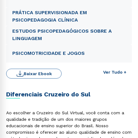
PRÁTICA SUPERVISIONADA EM
PSICOPEDAGOGIA CLÍNICA
ESTUDOS PSICOPEDAGÓGICOS SOBRE A
LINGUAGEM
Estou de acordo com a
Política de Privacidade.
e
autorizo que meus dados sejam utilizados para o
PSICOMOTRICIDADE E JOGOS
envio de conteúdos da Cruzeiro do Sul.
Ver Tudo +
Baixar Ebook
Diferenciais Cruzeiro do Sul
Ao escolher a Cruzeiro do Sul Virtual, você conta com a
qualidade e tradição de um dos maiores grupos
educacionais de ensino superior do Brasil. Nosso
compromisso é oferecer ao aluno qualidade de ensino com