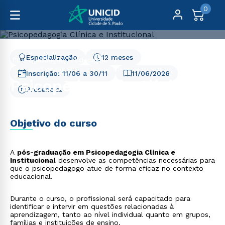
0
Especialização
12 meses
Pós-Graduação
Educação
Psicopedagogia Clínica e Institucional
Inscrição:
11/06
a
30/11
11/06/2026
Psicopedagogia Clínica e
Presencial
Institucional
Objetivo do curso
A
pós-graduação em Psicopedagogia Clínica e
Institucional
desenvolve as competências necessárias para
que o psicopedagogo atue de forma eficaz no contexto
educacional.
Durante o curso, o profissional será capacitado para
identificar e intervir em questões relacionadas à
aprendizagem, tanto ao nível individual quanto em grupos,
famílias e instituições de ensino.