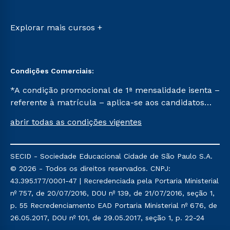
Sou Candidato
Transferência
Sou Ex-aluno
Vestibular Mérito
Canais de Atendimento
Explorar mais cursos +
Vestibular Solidário
Acessibilidade
Segunda Graduação
Biblioteca
Condições Comerciais:
*A condição promocional de 1ª mensalidade isenta –
referente à matrícula – aplica-se aos candidatos
aprovados em todas as formas de ingresso, exceto
abrir todas as condições vigentes
na prova on-line ou agendada, que ofertam bolsas
de até 50% de desconto, ambos ingressantes no
semestre vigente, que ainda não tenham efetivado
SECID - Sociedade Educacional Cidade de São Paulo S.A.
e/ou não tenham cancelado ou trancado sua
© 2026 - Todos os direitos reservados. CNPJ:
matrícula em uma das Instituições da Cruzeiro do
43.395.177/0001-47 | Recredenciada pela Portaria Ministerial
Sul Educacional, no período de um ano. Tais
nº 757, de 20/07/2016, DOU nº 139, de 21/07/2016, seção 1,
condições não se aplicam aos cursos de Medicina, e
p. 55 Recredenciamento EAD Portaria Ministerial nº 676, de
também para matriculados via FIES, Prouni e
26.05.2017, DOU nº 101, de 29.05.2017, seção 1, p. 22-24
outros programas governamentais, e não se