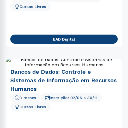
5
º
marketing
Cursos Livres
6
º
psicologia
7
º
direito
8
º
nutrição
EAD Digital
9
º
farmácia
10
º
pedagogia
Bancos de Dados: Controle e
Sistemas de Informação em Recursos
Humanos
3 meses
Inscrição:
02/06
a
30/11
Cursos Livres