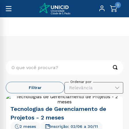
0
Cursos Livres
Gestão e Negócios
O que você procura?
TERMOS MAIS BUSCADOS
Relevância
Filtrar
1
º
educação física
2
º
enfermagem
Tecnologias de Gerenciamento de
3
º
fisioterapia
Projetos - 2 meses
4
º
biomedicina
2 meses
Inscrição:
02/06
a
30/11