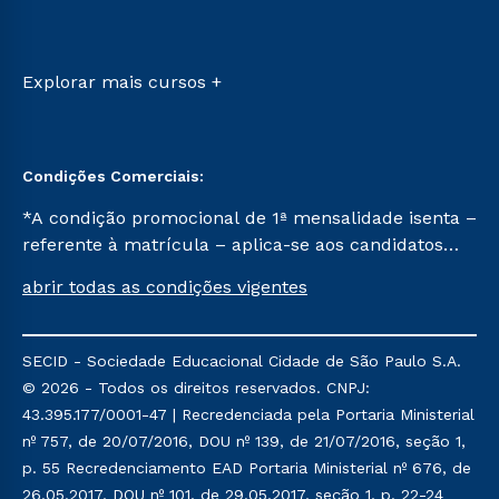
Retorne ao Curso
Sou Candidato
Transferência
Sou Ex-aluno
Vestibular Mérito
Canais de Atendimento
Explorar mais cursos +
Vestibular Solidário
Acessibilidade
Segunda Graduação
Biblioteca
Condições Comerciais:
*A condição promocional de 1ª mensalidade isenta –
referente à matrícula – aplica-se aos candidatos
aprovados em todas as formas de ingresso, exceto
abrir todas as condições vigentes
na prova on-line ou agendada, que ofertam bolsas
de até 50% de desconto, ambos ingressantes no
semestre vigente, que ainda não tenham efetivado
SECID - Sociedade Educacional Cidade de São Paulo S.A.
e/ou não tenham cancelado ou trancado sua
© 2026 - Todos os direitos reservados. CNPJ:
matrícula em uma das Instituições da Cruzeiro do
43.395.177/0001-47 | Recredenciada pela Portaria Ministerial
Sul Educacional, no período de um ano. Tais
nº 757, de 20/07/2016, DOU nº 139, de 21/07/2016, seção 1,
condições não se aplicam aos cursos de Medicina, e
p. 55 Recredenciamento EAD Portaria Ministerial nº 676, de
também para matriculados via FIES, Prouni e
26.05.2017, DOU nº 101, de 29.05.2017, seção 1, p. 22-24