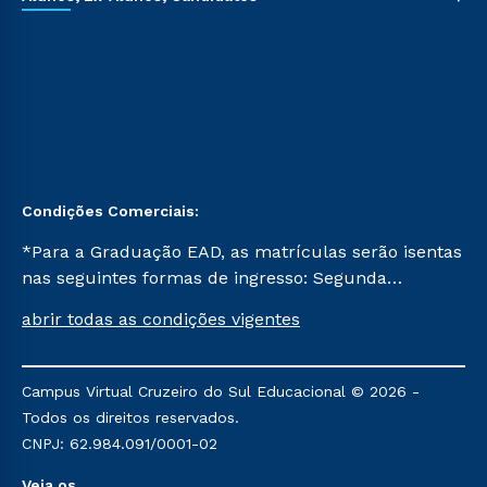
Condições Comerciais:
*Para a Graduação EAD, as matrículas serão isentas
nas seguintes formas de ingresso: Segunda
Graduação, Segunda Graduação 2.0 e Transferência.
abrir todas as condições vigentes
Já para as demais, a taxa de matrícula será de R$
49. *Para a Pós-graduação EAD, as ofertas
mencionadas são referentes aos cursos: Ensino
Campus Virtual Cruzeiro do Sul Educacional © 2026 -
Religioso, Geografia para a Docência e Metodologia
Todos os direitos reservados.
do Ensino de História: Questões Atuais.
CNPJ: 62.984.091/0001-02
Veja os