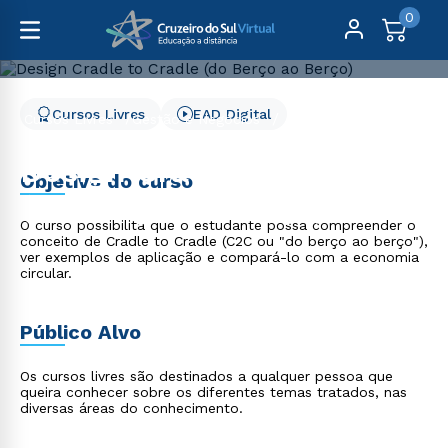
0
Cursos Livres
EAD Digital
Cursos Livres
Gestão e Negócios
Design Cradle to Cradle (do Berço ao Berço)
Design Cradle to Cradle
Objetivo do curso
(do Berço ao Berço)
O curso possibilita que o estudante possa compreender o
conceito de Cradle to Cradle (C2C ou "do berço ao berço"),
ver exemplos de aplicação e compará-lo com a economia
circular.
Público Alvo
Os cursos livres são destinados a qualquer pessoa que
queira conhecer sobre os diferentes temas tratados, nas
diversas áreas do conhecimento.