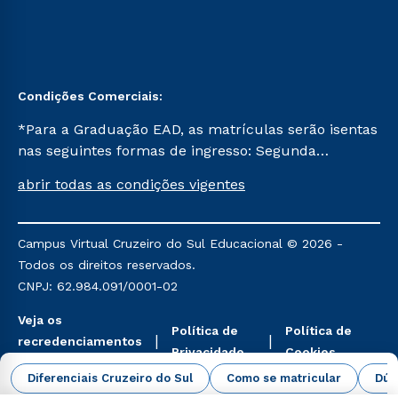
Condições Comerciais:
*Para a Graduação EAD, as matrículas serão isentas
nas seguintes formas de ingresso: Segunda
Graduação, Segunda Graduação 2.0 e Transferência.
abrir todas as condições vigentes
Já para as demais, a taxa de matrícula será de R$
49. *Para a Pós-graduação EAD, as ofertas
mencionadas são referentes aos cursos: Ensino
Campus Virtual Cruzeiro do Sul Educacional © 2026 -
Religioso, Geografia para a Docência e Metodologia
Todos os direitos reservados.
do Ensino de História: Questões Atuais.
CNPJ: 62.984.091/0001-02
Veja os
Política de
Política de
recredenciamentos
Privacidade
Cookies
aqui
Diferenciais Cruzeiro do Sul
Como se matricular
Dúv