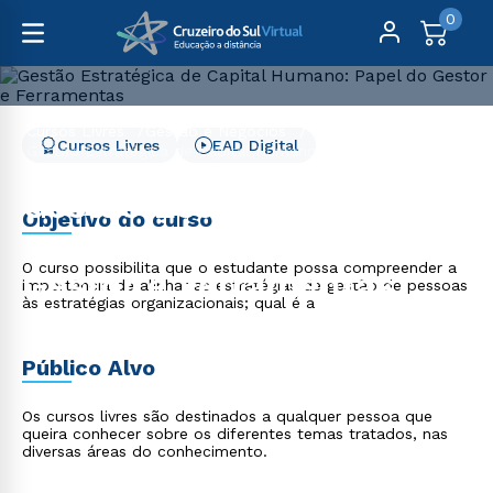
0
Cursos Livres
Gestão e Negócios
Cursos Livres
EAD Digital
Gestão Estratégica de Capital Humano: Papel do Gestor e
Ferramentas
Gestão Estratégica de
Objetivo do curso
Capital Humano: Papel do
O curso possibilita que o estudante possa compreender a
Gestor e Ferramentas
importância de alinhar as estratégias de gestão de pessoas
às estratégias organizacionais; qual é a
Público Alvo
Os cursos livres são destinados a qualquer pessoa que
queira conhecer sobre os diferentes temas tratados, nas
diversas áreas do conhecimento.