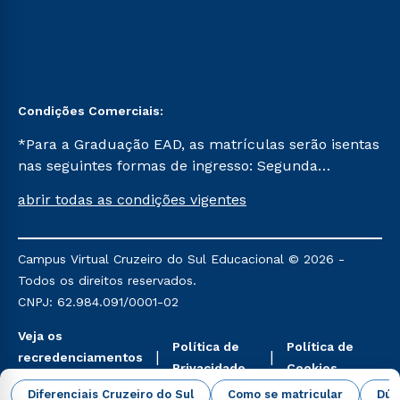
Condições Comerciais:
*Para a Graduação EAD, as matrículas serão isentas
nas seguintes formas de ingresso: Segunda
Graduação, Segunda Graduação 2.0 e Transferência.
abrir todas as condições vigentes
Já para as demais, a taxa de matrícula será de R$
49. *Para a Pós-graduação EAD, as ofertas
mencionadas são referentes aos cursos: Ensino
Campus Virtual Cruzeiro do Sul Educacional © 2026 -
Religioso, Geografia para a Docência e Metodologia
Todos os direitos reservados.
do Ensino de História: Questões Atuais.
CNPJ: 62.984.091/0001-02
Veja os
Política de
Política de
recredenciamentos
Privacidade
Cookies
aqui
Diferenciais Cruzeiro do Sul
Como se matricular
Dúv