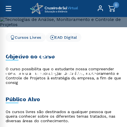
0
Cursos Livres
Gestão e Negócios
Cursos Livres
EAD Digital
Tecnologias de Análise, Monitoramento e Controle de
Projetos
Tecnologias de Análise,
Objetivo do curso
Monitoramento e
O curso possibilita que o estudante possa compreender
Controle de Projetos
como vincular as Tecnologias de Análise, Monitoramento e
Controle de Projetos à estratégia da empresa, a fim de que
consig
Público Alvo
Os cursos livres são destinados a qualquer pessoa que
queira conhecer sobre os diferentes temas tratados, nas
diversas áreas do conhecimento.