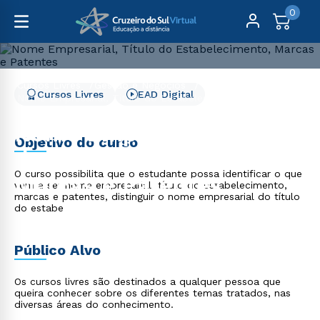
0
Cursos Livres
Gestão e Negócios
Cursos Livres
EAD Digital
Nome Empresarial, Título do Estabelecimento, Marcas e
Patentes
Nome Empresarial, Título
Objetivo do curso
do Estabelecimento,
O curso possibilita que o estudante possa identificar o que
Marcas e Patentes
vem a ser nome empresarial, título do estabelecimento,
marcas e patentes, distinguir o nome empresarial do título
do estabe
Público Alvo
Os cursos livres são destinados a qualquer pessoa que
queira conhecer sobre os diferentes temas tratados, nas
diversas áreas do conhecimento.