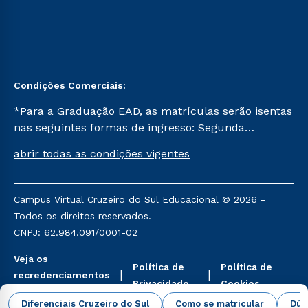
Condições Comerciais:
*Para a Graduação EAD, as matrículas serão isentas
nas seguintes formas de ingresso: Segunda
Graduação, Segunda Graduação 2.0 e Transferência.
abrir todas as condições vigentes
Já para as demais, a taxa de matrícula será de R$
49. *Para a Pós-graduação EAD, as ofertas
mencionadas são referentes aos cursos: Ensino
Campus Virtual Cruzeiro do Sul Educacional © 2026 -
Religioso, Geografia para a Docência e Metodologia
Todos os direitos reservados.
do Ensino de História: Questões Atuais.
CNPJ: 62.984.091/0001-02
Veja os
Política de
Política de
recredenciamentos
Privacidade
Cookies
aqui
Diferenciais Cruzeiro do Sul
Como se matricular
Dúv