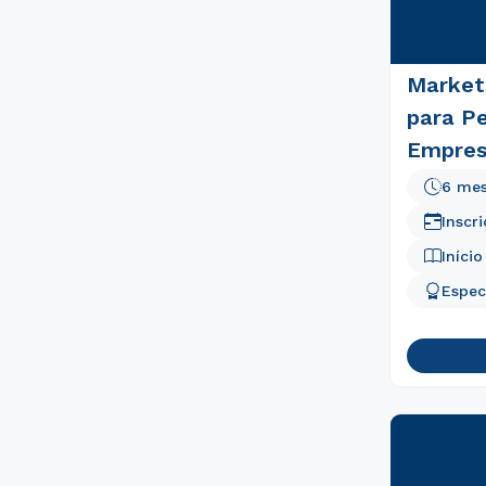
Market
para P
Empres
6 me
Inscr
Iníci
Espec