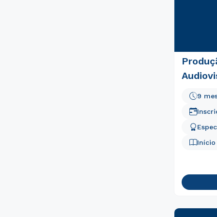
Produç
Audiovi
9 me
Inscr
Espec
Iníci