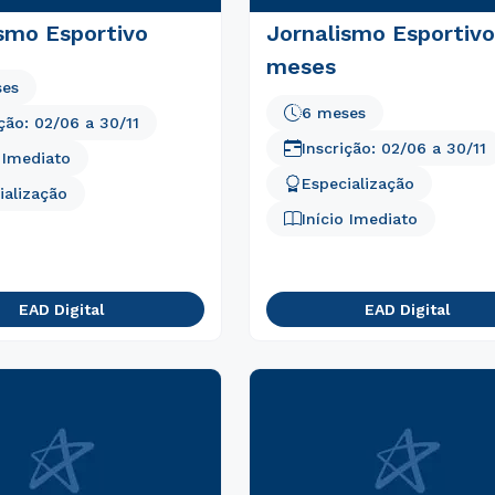
smo Esportivo
Jornalismo Esportivo
meses
ses
6 meses
ição:
02/06
a
30/11
Inscrição:
02/06
a
30/11
o Imediato
Especialização
ialização
Início Imediato
EAD Digital
EAD Digital