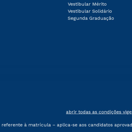
Vestibular Mérito
Vestibular Solidário
Segunda Graduação
abrir todas as condições vig
 referente à matrícula – aplica-se aos candidatos aprova
% de desconto, ambos ingressantes no semestre vigente, 