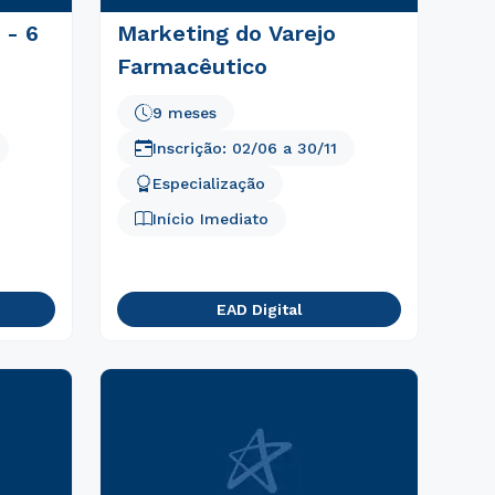
 - 6
Marketing do Varejo
Farmacêutico
9 meses
Inscrição:
02/06
a
30/11
Especialização
Início Imediato
EAD Digital