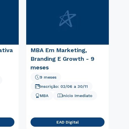
ativa
MBA Em Marketing,
Branding E Growth - 9
meses
9 meses
Inscrição:
02/06
a
30/11
MBA
Início Imediato
EAD Digital