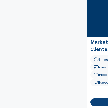
Market
Cliente
9 me
Inscr
Iníci
Espec