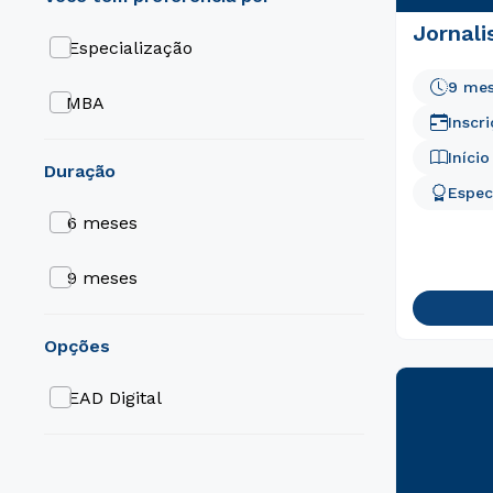
Jornali
Especialização
9 me
MBA
Inscr
Iníci
duração
Espec
6 meses
9 meses
opções
EAD Digital