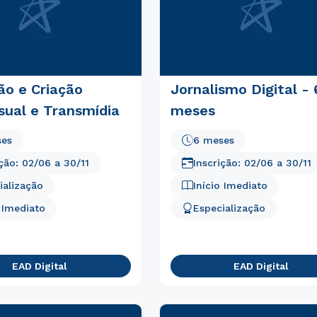
ão e Criação
Jornalismo Digital - 
sual e Transmídia
meses
ses
6 meses
Rápido e fácil
WhatsApp
ição:
02/06
a
30/11
Inscrição:
02/06
a
30/11
ou
ialização
Início Imediato
o Imediato
Especialização
EAD Digital
EAD Digital
Estou de acordo com a
Política de Privacidade.
e
autorizo que meus dados sejam utilizados para o
envio de conteúdos da Unicid.