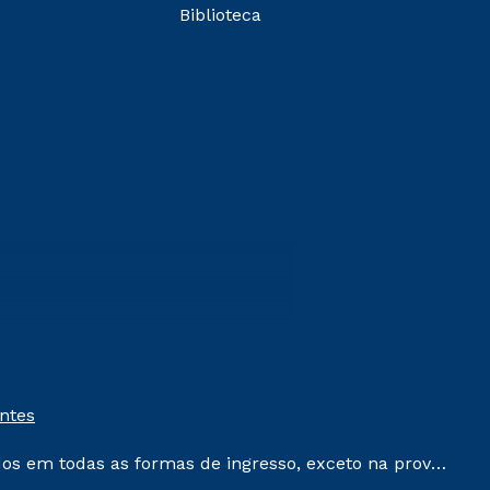
Biblioteca
entes
dos em todas as formas de ingresso, exceto na prova
que ainda não tenham efetivado e/ou não tenham