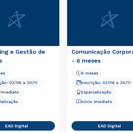
ing e Gestão de
Comunicação Corpor
s
- 6 meses
ses
6 meses
ição:
02/06
a
30/11
Inscrição:
02/06
a
30/11
o Imediato
Especialização
ialização
Início Imediato
EAD Digital
EAD Digital