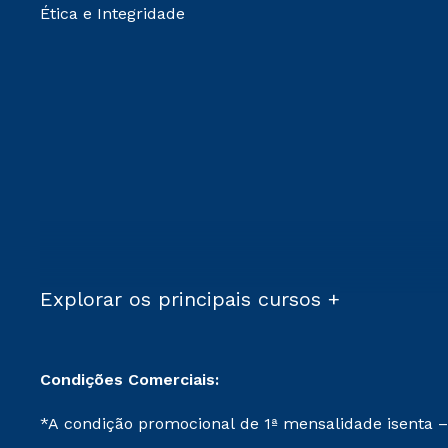
Ética e Integridade
Explorar os principais cursos +
Condições Comerciais:
*A condição promocional de 1ª mensalidade isenta –
on-line ou agendada, que ofertam bolsas de até 50