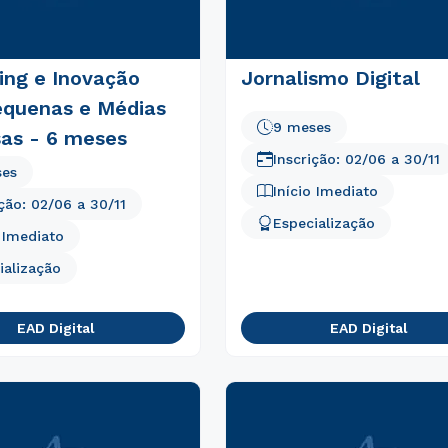
ing e Inovação
Jornalismo Digital
equenas e Médias
9 meses
as - 6 meses
Inscrição:
02/06
a
30/11
ses
Início Imediato
ição:
02/06
a
30/11
Especialização
o Imediato
ialização
EAD Digital
EAD Digital