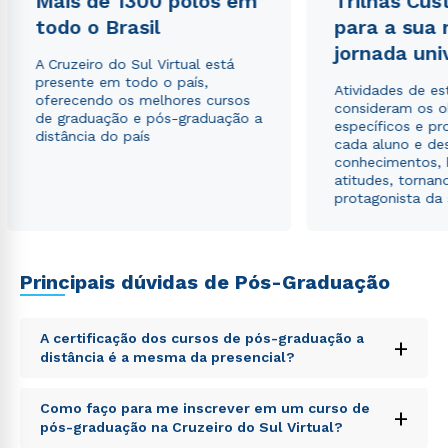
Mais de 1300 polos em
Trilhas Cus
todo o Brasil
para a sua
Estou de acordo com a
Política de Privacidade.
e
jornada uni
autorizo que meus dados sejam utilizados para o
A Cruzeiro do Sul Virtual está
envio de conteúdos da Cruzeiro do Sul.
presente em todo o país,
Atividades de e
oferecendo os melhores cursos
consideram os o
de graduação e pós-graduação a
específicos e pro
distância do país
cada aluno e de
conhecimentos, 
atitudes, tornan
protagonista da
Principais dúvidas de Pós-Graduação
A certificação dos cursos de pós-graduação a
+
distância é a mesma da presencial?
Sed ut perspiciatis unde omnis iste natus error sit
Como faço para me inscrever em um curso de
+
voluptatem accusantium doloremque laudantium,
pós-graduação na Cruzeiro do Sul Virtual?
totam rem aperiam, eaque ipsa quae ab illo inventore