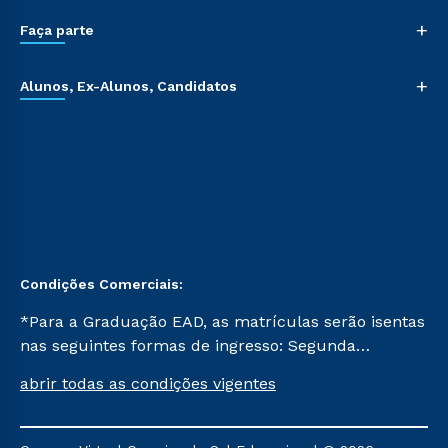
+
Faça parte
+
Alunos, Ex-Alunos, Candidatos
Condições Comerciais:
*Para a Graduação EAD, as matrículas serão isentas
nas seguintes formas de ingresso: Segunda
Graduação, Segunda Graduação 2.0 e Transferência.
abrir todas as condições vigentes
Já para as demais, a taxa de matrícula será de R$
49. *Para a Pós-graduação EAD, as ofertas
mencionadas são referentes aos cursos: Ensino