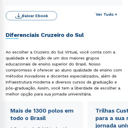
Rápido e fácil
WhatsApp
Ver Tudo +
Baixar Ebook
ou
Diferenciais Cruzeiro do Sul
Ao escolher a Cruzeiro do Sul Virtual, você conta com a
qualidade e tradição de um dos maiores grupos
Estou de acordo com a
Política de Privacidade.
e
educacionais de ensino superior do Brasil. Nosso
autorizo que meus dados sejam utilizados para o
compromisso é oferecer ao aluno qualidade de ensino com
envio de conteúdos da Cruzeiro do Sul.
métodos inovadores e docentes especializados, além de
infraestrutura moderna e diversos cursos de graduação e
pós-graduação. Assim, você tem a liberdade de escolher a
melhor opção para sua jornada universitária.
Mais de 1300 polos em
Trilhas Cus
todo o Brasil
para a sua
jornada uni