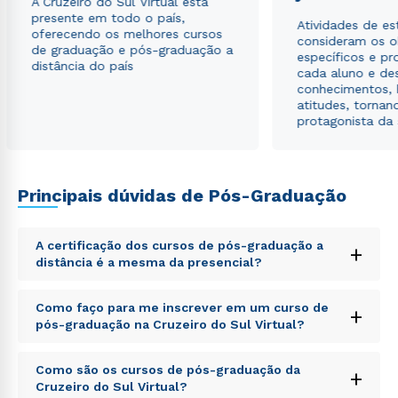
A Cruzeiro do Sul Virtual está
presente em todo o país,
Atividades de e
oferecendo os melhores cursos
consideram os o
de graduação e pós-graduação a
específicos e pro
distância do país
cada aluno e de
conhecimentos, 
atitudes, tornan
protagonista da
Principais dúvidas de Pós-Graduação
A certificação dos cursos de pós-graduação a
+
distância é a mesma da presencial?
Sed ut perspiciatis unde omnis iste natus error sit
Como faço para me inscrever em um curso de
+
voluptatem accusantium doloremque laudantium,
pós-graduação na Cruzeiro do Sul Virtual?
totam rem aperiam, eaque ipsa quae ab illo inventore
veritatis et quasi architecto beatae vitae dicta sunt
Sed ut perspiciatis unde omnis iste natus error sit
explicabo. Nemo enim ipsam voluptatem quia
Como são os cursos de pós-graduação da
+
voluptatem accusantium doloremque laudantium,
voluptas sit aspernatur aut odit aut fugit, sed quia
Cruzeiro do Sul Virtual?
totam rem aperiam, eaque ipsa quae ab illo inventore