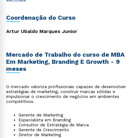
startups, agronegócio, indústria, entre outros, que
reconhecem a importância de se apropriar do poder da
tecnologia moderna aliada à gestão para impulsionar suas
Coordenação do Curso
carreiras e alcançar o sucesso profissional.
Artur Ubaldo Marques Junior
Mercado de Trabalho do curso de MBA
Em Marketing, Branding E Growth - 9
meses
O mercado valoriza profissionais capazes de desenvolver
estratégias de marketing, construir marcas sólidas e
impulsionar o crescimento de negócios em ambientes
competitivos.
Gerente de Marketing
Especialista em Branding
Consultor de Estratégia de Marca
Gerente de Crescimento
Diretor de Marketing