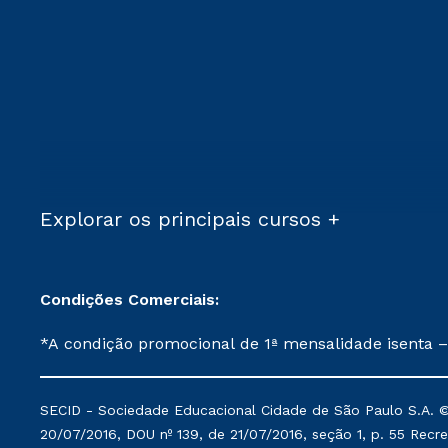
Explorar os principais cursos +
Condições Comerciais:
*A condição promocional de 1ª mensalidade isenta –
on-line ou agendada, que ofertam bolsas de até 50
cancelado ou trancado sua matrícula em uma das Ins
SECID - Sociedade Educacional Cidade de São Paulo S.A. © 2
de Medicina, e também para matriculados via FIES
20/07/2016, DOU nº 139, de 21/07/2016, seção 1, p. 55 Recre
Instituição. **Semipresencial é um formato do Ensino a Distância. ***Descontos comerciais oferecidos serão mantidos conforme negociação. Descontos