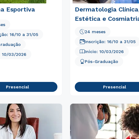
a Esportiva
Dermatologia Clínica
Estética e Cosmiatri
ses
24 meses
ição:
16/10
a
31/05
Inscrição:
16/10
a
31/05
Graduação
Início:
10/03/2026
:
10/03/2026
Pós-Graduação
Presencial
Presencial