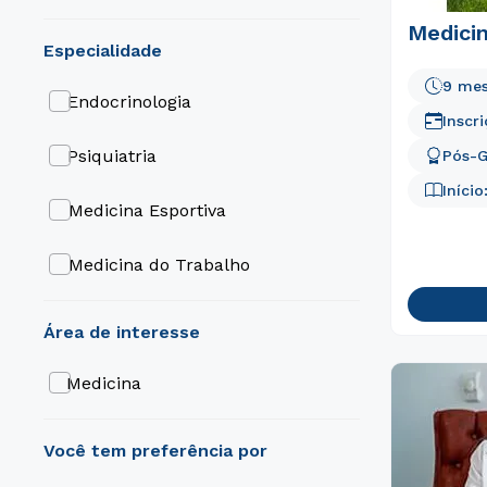
Medicin
especialidade
9 me
Endocrinologia
Inscr
Psiquiatria
Pós-
Início
Medicina Esportiva
Medicina do Trabalho
Medicina de Família e
Comunidade
área de interesse
Infectologia
Medicina
Dermatologia
Cardiologia