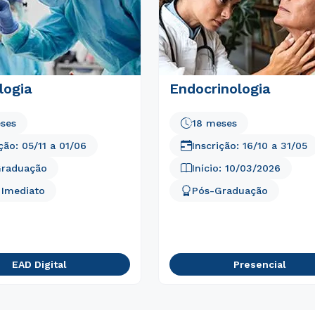
logia
Endocrinologia
Estou de acordo com a
Política de Privacidade.
e
autorizo que meus dados sejam utilizados para o
ses
18 meses
envio de conteúdos da Unicid.
ição:
05/11
a
01/06
Inscrição:
16/10
a
31/05
Graduação
Início:
10/03/2026
o Imediato
Pós-Graduação
EAD Digital
Presencial