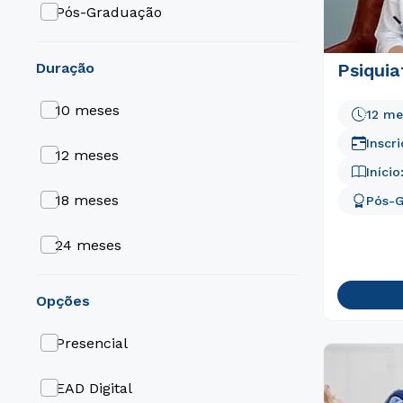
Pós-Graduação
duração
Psiquia
10 meses
12 me
Inscr
12 meses
Início
18 meses
Pós-
24 meses
9 meses
opções
Presencial
EAD Digital