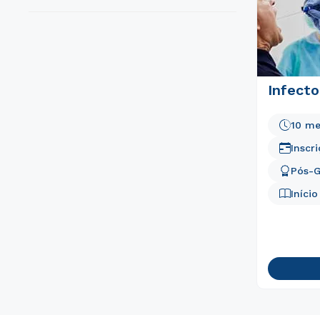
Infecto
10 me
Inscr
Pós-
Iníci