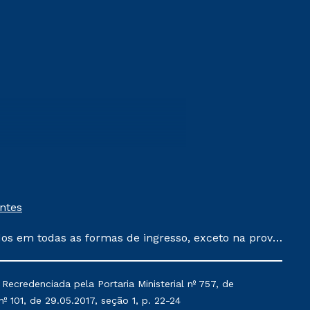
entes
dos em todas as formas de ingresso, exceto na prova
que ainda não tenham efetivado e/ou não tenham
 um ano. Tais condições não se aplicam aos cursos
ecredenciada pela Portaria Ministerial nº 757, de
acumula com nenhuma outra campanha ofertada pela
º 101, de 29.05.2017, seção 1, p. 22-24