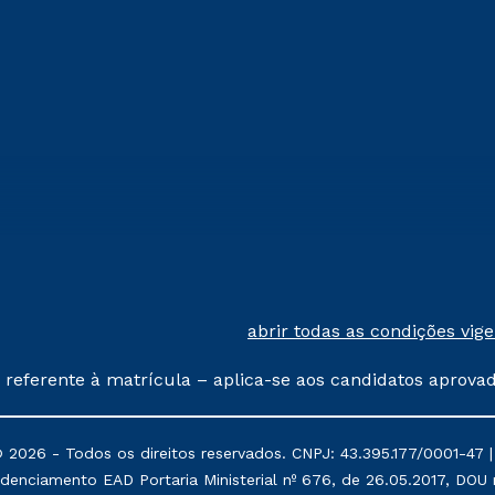
abrir todas as condições vig
 referente à matrícula – aplica-se aos candidatos aprova
% de desconto, ambos ingressantes no semestre vigente, 
tituições da Cruzeiro do Sul Educacional, no período de
026 - Todos os direitos reservados. CNPJ: 43.395.177/0001-47 | R
, Prouni e outros programas governamentais, e não se 
denciamento EAD Portaria Ministerial nº 676, de 26.05.2017, DOU n