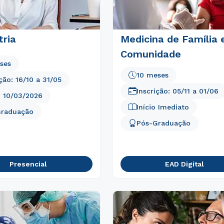
tria
Medicina de Família 
Comunidade
ses
10 meses
ição:
16/10
a
31/05
Inscrição:
05/11
a
01/06
:
10/03/2026
Início Imediato
Graduação
Pós-Graduação
Presencial
EAD Digital
Rápido e fácil
WhatsApp
ou