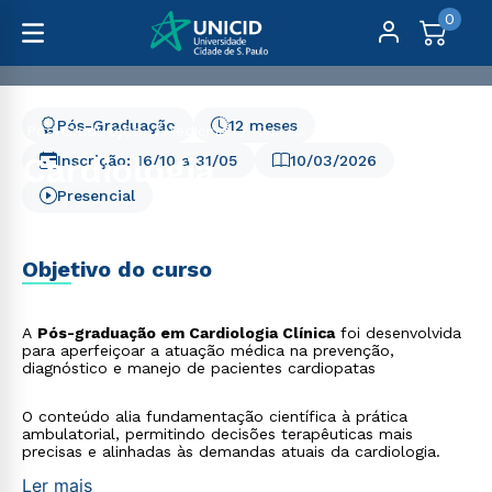
0
Pós-Graduação
12 meses
Pós-Graduação
Medicina
Cardiologia
Cardiologia
Inscrição:
16/10
a
31/05
10/03/2026
Presencial
Objetivo do curso
A
Pós-graduação em Cardiologia Clínica
foi desenvolvida
para aperfeiçoar a atuação médica na prevenção,
diagnóstico e manejo de pacientes cardiopatas
O conteúdo alia fundamentação científica à prática
ambulatorial, permitindo decisões terapêuticas mais
precisas e alinhadas às demandas atuais da cardiologia.
Ler mais