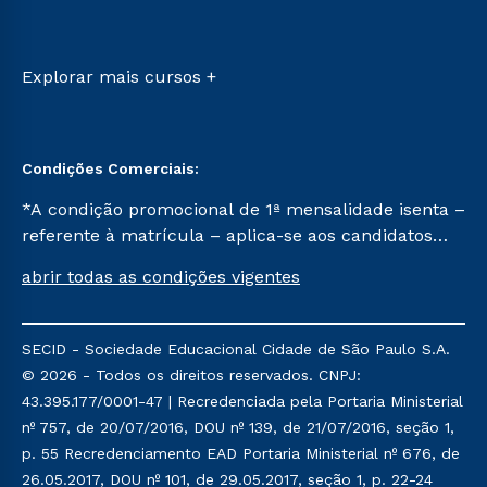
Retorne ao Curso
Sou Candidato
Transferência
Sou Ex-aluno
Vestibular Mérito
Canais de Atendimento
Explorar mais cursos +
Vestibular Solidário
Acessibilidade
Segunda Graduação
Biblioteca
Condições Comerciais:
*A condição promocional de 1ª mensalidade isenta –
referente à matrícula – aplica-se aos candidatos
aprovados em todas as formas de ingresso, exceto
abrir todas as condições vigentes
na prova on-line ou agendada, que ofertam bolsas
de até 50% de desconto, ambos ingressantes no
semestre vigente, que ainda não tenham efetivado
SECID - Sociedade Educacional Cidade de São Paulo S.A.
e/ou não tenham cancelado ou trancado sua
© 2026 - Todos os direitos reservados. CNPJ:
matrícula em uma das Instituições da Cruzeiro do
43.395.177/0001-47 | Recredenciada pela Portaria Ministerial
Sul Educacional, no período de um ano. Tais
nº 757, de 20/07/2016, DOU nº 139, de 21/07/2016, seção 1,
condições não se aplicam aos cursos de Medicina, e
p. 55 Recredenciamento EAD Portaria Ministerial nº 676, de
também para matriculados via FIES, Prouni e
26.05.2017, DOU nº 101, de 29.05.2017, seção 1, p. 22-24