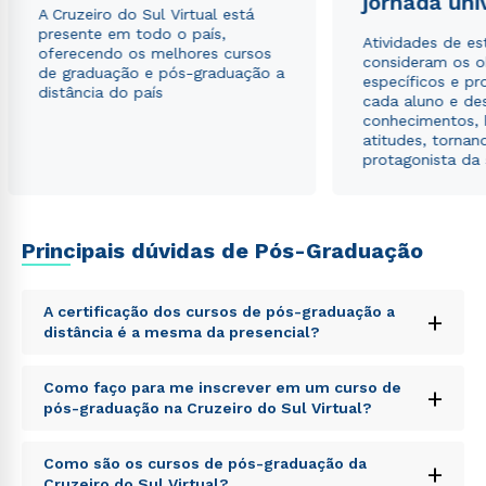
jornada uni
A Cruzeiro do Sul Virtual está
Rápido e fácil
presente em todo o país,
WhatsApp
Atividades de e
oferecendo os melhores cursos
consideram os o
de graduação e pós-graduação a
ou
específicos e pro
distância do país
cada aluno e de
conhecimentos, 
atitudes, tornan
protagonista da
Estou de acordo com a
Política de Privacidade.
e
Principais dúvidas de Pós-Graduação
autorizo que meus dados sejam utilizados para o
envio de conteúdos da Cruzeiro do Sul.
A certificação dos cursos de pós-graduação a
+
distância é a mesma da presencial?
Sed ut perspiciatis unde omnis iste natus error sit
Como faço para me inscrever em um curso de
+
voluptatem accusantium doloremque laudantium,
pós-graduação na Cruzeiro do Sul Virtual?
totam rem aperiam, eaque ipsa quae ab illo inventore
veritatis et quasi architecto beatae vitae dicta sunt
Sed ut perspiciatis unde omnis iste natus error sit
explicabo. Nemo enim ipsam voluptatem quia
Como são os cursos de pós-graduação da
+
voluptatem accusantium doloremque laudantium,
voluptas sit aspernatur aut odit aut fugit, sed quia
Cruzeiro do Sul Virtual?