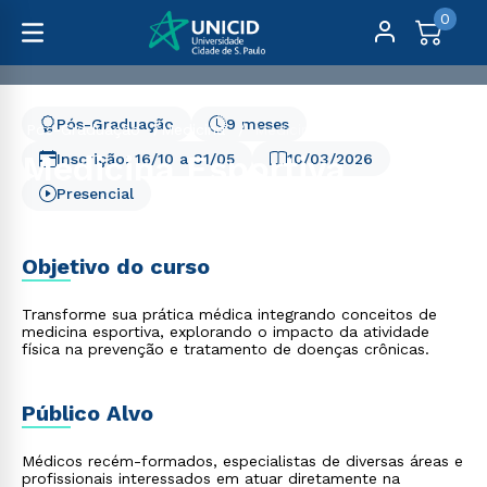
0
Pós-Graduação
9 meses
Pós-Graduação
Medicina
Medicina Esportiva
Medicina Esportiva
Inscrição:
16/10
a
31/05
10/03/2026
Presencial
Objetivo do curso
Transforme sua prática médica integrando conceitos de
medicina esportiva, explorando o impacto da atividade
física na prevenção e tratamento de doenças crônicas.
Público Alvo
Médicos recém-formados, especialistas de diversas áreas e
profissionais interessados em atuar diretamente na