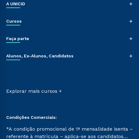
+
A UNICID
Nossa História
+
Cursos
Sala de Imprensa
Trabalhe Conosco
Graduação
+
Sou Colaborador
Faça parte
Pós-graduação
Tour Presencial
Cursos de Medicina
Vestibular Múltipla Escolha
Ética e Integridade
+
Cursos Livres
Alunos, Ex-Alunos, Candidatos
Vestibular Redação
Cursos Técnicos
Ingresso via Enem
Sou Aluno
Retorne ao Curso
Sou Candidato
Transferência
Sou Ex-aluno
Vestibular Mérito
Canais de Atendimento
Explorar mais cursos +
Vestibular Solidário
Acessibilidade
Segunda Graduação
Biblioteca
Condições Comerciais:
*A condição promocional de 1ª mensalidade isenta –
referente à matrícula – aplica-se aos candidatos