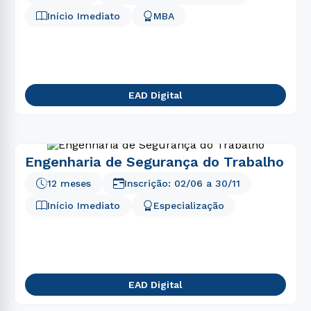
5
º
psicologia
Início Imediato
MBA
6
º
marketing
7
º
direito
8
º
medicina
EAD Digital
9
º
nutrição
10
º
engenharia
Engenharia de Segurança do Trabalho
12 meses
Inscrição:
02/06
a
30/11
Início Imediato
Especialização
EAD Digital