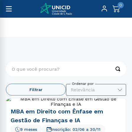
0
Pós-Graduação
Engenharia e Tecnologia
O que você procura?
TERMOS MAIS BUSCADOS
Relevância
Filtrar
1
º
fisioterapia
2
º
enfermagem
MBA em Direito com Ênfase em
3
º
educação física
Gestão de Finanças e IA
4
º
biomedicina
9 meses
Inscrição:
02/06
a
30/11