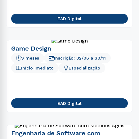
EAD Digital
Game Design
9 meses
Inscrição:
02/06
a
30/11
Início Imediato
Especialização
EAD Digital
Engenharia de Software com