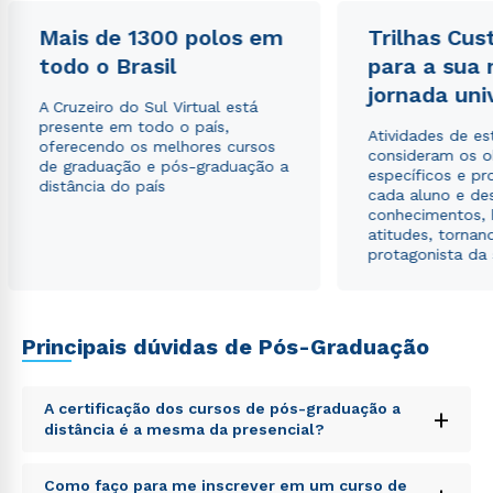
Mais de 1300 polos em
Trilhas Cus
todo o Brasil
para a sua
Estou de acordo com a
Política de Privacidade.
e
jornada uni
A Cruzeiro do Sul Virtual está
autorizo que meus dados sejam utilizados para o
presente em todo o país,
envio de conteúdos da Cruzeiro do Sul.
Atividades de e
oferecendo os melhores cursos
consideram os o
de graduação e pós-graduação a
específicos e pro
distância do país
cada aluno e de
conhecimentos, 
atitudes, tornan
protagonista da
Principais dúvidas de Pós-Graduação
A certificação dos cursos de pós-graduação a
+
distância é a mesma da presencial?
Sed ut perspiciatis unde omnis iste natus error sit
Como faço para me inscrever em um curso de