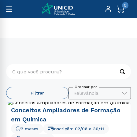
0
Cursos Livres
Gastronomia e Hospitalidade
O que você procura?
TERMOS MAIS BUSCADOS
Relevância
Filtrar
1
º
educação física
2
º
enfermagem
Conceitos Ampliadores de Formação
3
º
direito
em Química
4
º
fisioterapia
2 meses
Inscrição:
02/06
a
30/11