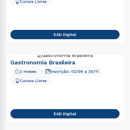
5
º
biomedicina
Cursos Livres
6
º
marketing
7
º
psicologia
8
º
medicina
EAD Digital
9
º
nutrição
10
º
engenharia
Gastronomia Brasileira
2 meses
Inscrição:
02/06
a
30/11
Cursos Livres
EAD Digital