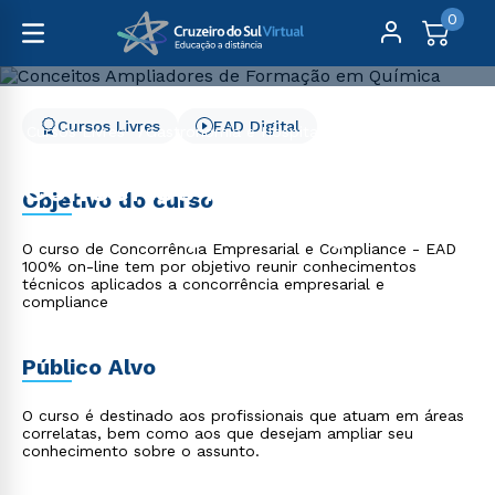
0
Cursos Livres
EAD Digital
Cursos Livres
Gastronomia e Hospitalidade
Conceitos Ampliadores de Formação em Química
Conceitos Ampliadores
Objetivo do curso
de Formação em Química
O curso de Concorrência Empresarial e Compliance - EAD
100% on-line tem por objetivo reunir conhecimentos
técnicos aplicados a concorrência empresarial e
compliance
Público Alvo
O curso é destinado aos profissionais que atuam em áreas
correlatas, bem como aos que desejam ampliar seu
conhecimento sobre o assunto.