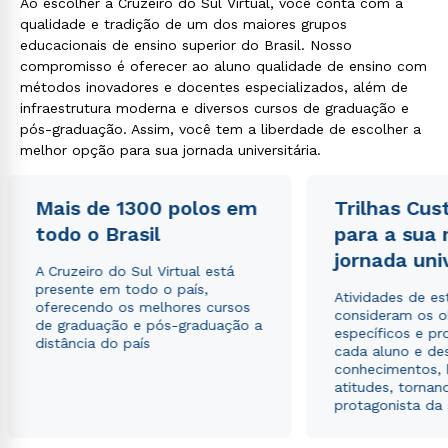
Ao escolher a Cruzeiro do Sul Virtual, você conta com a
qualidade e tradição de um dos maiores grupos
educacionais de ensino superior do Brasil. Nosso
compromisso é oferecer ao aluno qualidade de ensino com
métodos inovadores e docentes especializados, além de
infraestrutura moderna e diversos cursos de graduação e
pós-graduação. Assim, você tem a liberdade de escolher a
Rápido e fácil
WhatsApp
melhor opção para sua jornada universitária.
ou
Mais de 1300 polos em
Trilhas Cus
todo o Brasil
para a sua
jornada uni
A Cruzeiro do Sul Virtual está
presente em todo o país,
Atividades de e
oferecendo os melhores cursos
consideram os o
de graduação e pós-graduação a
Estou de acordo com a
Política de Privacidade.
e
específicos e pro
distância do país
autorizo que meus dados sejam utilizados para o
cada aluno e de
envio de conteúdos da Cruzeiro do Sul.
conhecimentos, 
atitudes, tornan
protagonista da