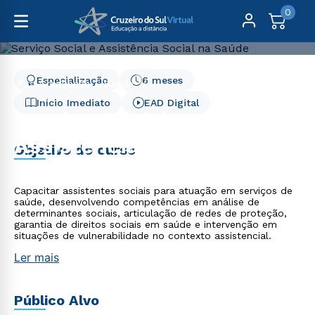
0
Especialização
6 meses
Pós-Graduação
Saúde
Serviço Social e Assistência Social na Saúde - 6 meses
Início Imediato
EAD Digital
Serviço Social e
Assistência Social na
Objetivo do curso
Saúde - 6 meses
Capacitar assistentes sociais para atuação em serviços de
saúde, desenvolvendo competências em análise de
determinantes sociais, articulação de redes de proteção,
garantia de direitos sociais em saúde e intervenção em
situações de vulnerabilidade no contexto assistencial.
Ler mais
Público Alvo