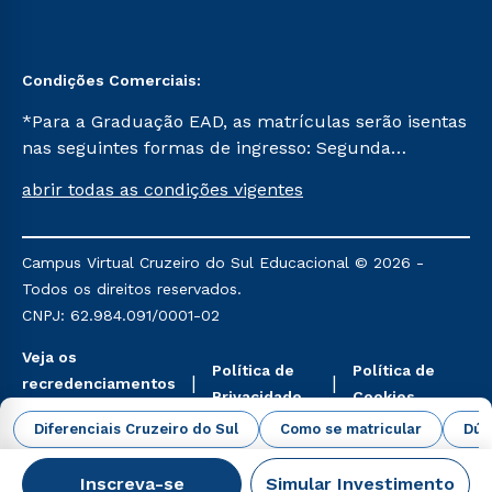
Condições Comerciais:
*Para a Graduação EAD, as matrículas serão isentas
nas seguintes formas de ingresso: Segunda
Graduação, Segunda Graduação 2.0 e Transferência.
abrir todas as condições vigentes
Já para as demais, a taxa de matrícula será de R$
49. *Para a Pós-graduação EAD, as ofertas
mencionadas são referentes aos cursos: Ensino
Campus Virtual Cruzeiro do Sul Educacional © 2026 -
Religioso, Geografia para a Docência e Metodologia
Todos os direitos reservados.
do Ensino de História: Questões Atuais.
CNPJ: 62.984.091/0001-02
Veja os
Política de
Política de
recredenciamentos
Privacidade
Cookies
aqui
Diferenciais Cruzeiro do Sul
Como se matricular
Dúv
Inscreva-se
Simular Investimento