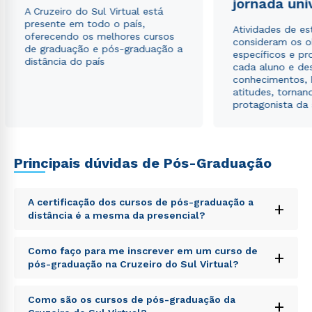
jornada uni
A Cruzeiro do Sul Virtual está
presente em todo o país,
Estou de acordo com a
Política de Privacidade.
e
Atividades de e
oferecendo os melhores cursos
autorizo que meus dados sejam utilizados para o
consideram os o
de graduação e pós-graduação a
envio de conteúdos da Cruzeiro do Sul.
específicos e pro
distância do país
cada aluno e de
conhecimentos, 
atitudes, tornan
protagonista da
Principais dúvidas de Pós-Graduação
A certificação dos cursos de pós-graduação a
+
distância é a mesma da presencial?
Sed ut perspiciatis unde omnis iste natus error sit
Como faço para me inscrever em um curso de
+
voluptatem accusantium doloremque laudantium,
pós-graduação na Cruzeiro do Sul Virtual?
totam rem aperiam, eaque ipsa quae ab illo inventore
veritatis et quasi architecto beatae vitae dicta sunt
Sed ut perspiciatis unde omnis iste natus error sit
explicabo. Nemo enim ipsam voluptatem quia
Como são os cursos de pós-graduação da
+
voluptatem accusantium doloremque laudantium,