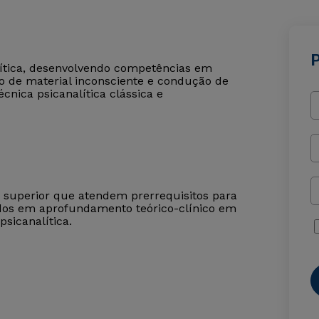
P
alítica, desenvolvendo competências em
ão de material inconsciente e condução de
cnica psicanalítica clássica e
o superior que atendem prerrequisitos para
ssados em aprofundamento teórico-clínico em
psicanalítica.