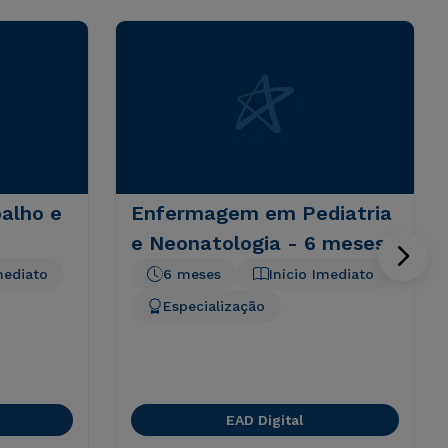
balho e
Enfermagem em Pediatria
e Neonatologia - 6 meses
mediato
6 meses
Início Imediato
Especialização
EAD Digital