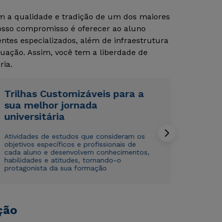
om a qualidade e tradição de um dos maiores
Nosso compromisso é oferecer ao aluno
Rápido e fácil
Rápido e fácil
tes especializados, além de infraestrutura
WhatsApp
WhatsApp
uação. Assim, você tem a liberdade de
ou
ou
ria.
Trilhas Customizáveis para a
sua melhor jornada
universitária
Estou de acordo com a
Estou de acordo com a
Política de Privacidade.
Política de Privacidade.
e
e
Atividades de estudos que consideram os
autorizo que meus dados sejam utilizados para o
autorizo que meus dados sejam utilizados para o
objetivos específicos e profissionais de
cada aluno e desenvolvem conhecimentos,
envio de conteúdos da Cruzeiro do Sul.
envio de conteúdos da Cruzeiro do Sul.
habilidades e atitudes, tornando-o
protagonista da sua formação
ção