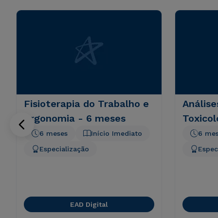
Fisioterapia do Trabalho e
Análise
Ergonomia - 6 meses
Toxicol
6 meses
Início Imediato
6 me
Especialização
Espec
EAD Digital