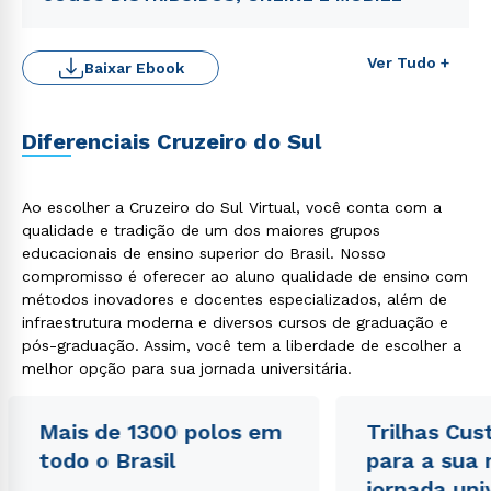
Ver Tudo +
Baixar Ebook
Diferenciais Cruzeiro do Sul
Ao escolher a Cruzeiro do Sul Virtual, você conta com a
qualidade e tradição de um dos maiores grupos
educacionais de ensino superior do Brasil. Nosso
Rápido e fácil
compromisso é oferecer ao aluno qualidade de ensino com
WhatsApp
métodos inovadores e docentes especializados, além de
ou
infraestrutura moderna e diversos cursos de graduação e
pós-graduação. Assim, você tem a liberdade de escolher a
melhor opção para sua jornada universitária.
Mais de 1300 polos em
Trilhas Cus
todo o Brasil
para a sua
Estou de acordo com a
Política de Privacidade.
e
jornada uni