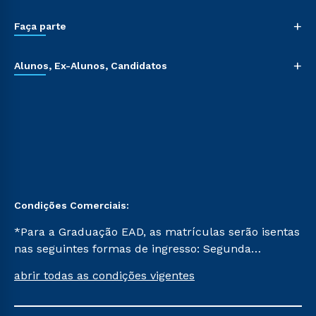
+
Faça parte
+
Alunos, Ex-Alunos, Candidatos
Condições Comerciais:
*Para a Graduação EAD, as matrículas serão isentas
nas seguintes formas de ingresso: Segunda
Graduação, Segunda Graduação 2.0 e Transferência.
abrir todas as condições vigentes
Já para as demais, a taxa de matrícula será de R$
49. *Para a Pós-graduação EAD, as ofertas