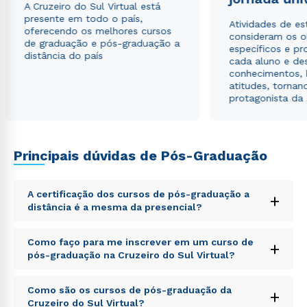
A Cruzeiro do Sul Virtual está
autorizo que meus dados sejam utilizados para o
presente em todo o país,
envio de conteúdos da Cruzeiro do Sul.
Atividades de e
oferecendo os melhores cursos
consideram os o
de graduação e pós-graduação a
específicos e pro
distância do país
cada aluno e de
conhecimentos, 
atitudes, tornan
protagonista da
Principais dúvidas de Pós-Graduação
A certificação dos cursos de pós-graduação a
+
distância é a mesma da presencial?
Sed ut perspiciatis unde omnis iste natus error sit
Como faço para me inscrever em um curso de
+
voluptatem accusantium doloremque laudantium,
pós-graduação na Cruzeiro do Sul Virtual?
totam rem aperiam, eaque ipsa quae ab illo inventore
veritatis et quasi architecto beatae vitae dicta sunt
Sed ut perspiciatis unde omnis iste natus error sit
explicabo. Nemo enim ipsam voluptatem quia
Como são os cursos de pós-graduação da
+
voluptatem accusantium doloremque laudantium,
voluptas sit aspernatur aut odit aut fugit, sed quia
Cruzeiro do Sul Virtual?