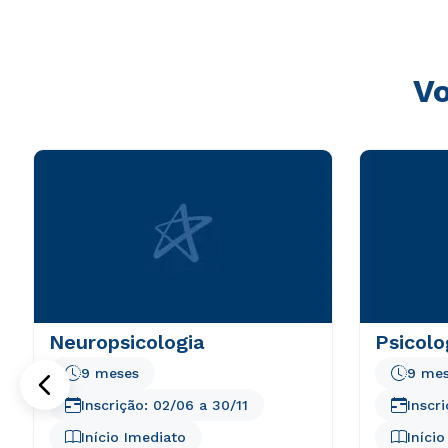
Vo
Neuropsicologia
Psicolo
9 meses
9 me
Inscrição:
02/06
a
30/11
Inscr
Início Imediato
Iníci