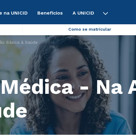
e na UNICID
Benefícios
A UNICID
Como se matricular
ção Básica à Saúde
 Médica - Na 
úde