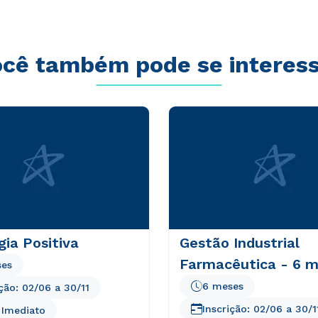
cê também pode se interes
gia Positiva
Gestão Industrial
Farmacêutica - 6 
ses
6 meses
ição:
02/06
a
30/11
Inscrição:
02/06
a
30/1
o Imediato