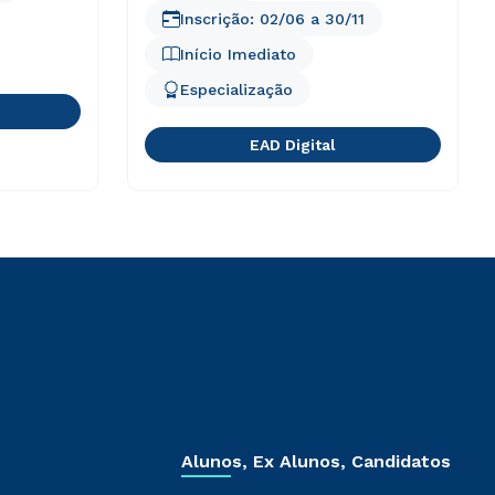
Inscrição:
02/06
a
30/11
Início Imediato
Especialização
EAD Digital
Alunos, Ex Alunos, Candidatos