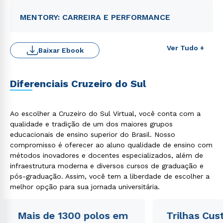
MENTORY: CARREIRA E PERFORMANCE
Ver Tudo +
Baixar Ebook
Diferenciais Cruzeiro do Sul
Ao escolher a Cruzeiro do Sul Virtual, você conta com a
Rápido e fácil
WhatsApp
qualidade e tradição de um dos maiores grupos
educacionais de ensino superior do Brasil. Nosso
ou
compromisso é oferecer ao aluno qualidade de ensino com
métodos inovadores e docentes especializados, além de
infraestrutura moderna e diversos cursos de graduação e
pós-graduação. Assim, você tem a liberdade de escolher a
melhor opção para sua jornada universitária.
Mais de 1300 polos em
Trilhas Cus
Estou de acordo com a
Política de Privacidade.
e
autorizo que meus dados sejam utilizados para o