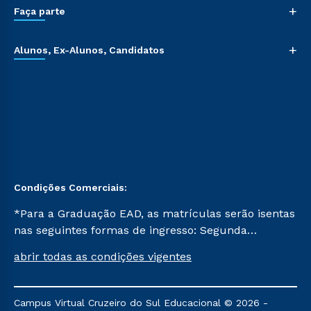
+
Faça parte
+
Alunos, Ex-Alunos, Candidatos
Condições Comerciais:
*Para a Graduação EAD, as matrículas serão isentas
nas seguintes formas de ingresso: Segunda
Graduação, Segunda Graduação 2.0 e Transferência.
abrir todas as condições vigentes
Já para as demais, a taxa de matrícula será de R$
49. *Para a Pós-graduação EAD, as ofertas
mencionadas são referentes aos cursos: Ensino
Campus Virtual Cruzeiro do Sul Educacional © 2026 -