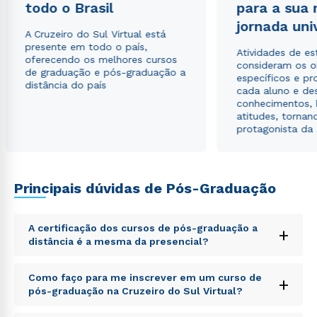
todo o Brasil
para a sua
envio de conteúdos da Cruzeiro do Sul.
jornada uni
A Cruzeiro do Sul Virtual está
presente em todo o país,
Atividades de e
oferecendo os melhores cursos
consideram os o
de graduação e pós-graduação a
específicos e pro
distância do país
cada aluno e de
conhecimentos, 
atitudes, tornan
protagonista da
Principais dúvidas de Pós-Graduação
A certificação dos cursos de pós-graduação a
+
distância é a mesma da presencial?
Sed ut perspiciatis unde omnis iste natus error sit
Como faço para me inscrever em um curso de
+
voluptatem accusantium doloremque laudantium,
pós-graduação na Cruzeiro do Sul Virtual?
totam rem aperiam, eaque ipsa quae ab illo inventore
veritatis et quasi architecto beatae vitae dicta sunt