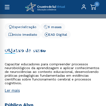
0
Especialização
6 meses
Pós-Graduação
Educação
Neurociências Aplicada à Educação - 6 meses
Início Imediato
EAD Digital
Neurociências Aplicada à
Educação - 6 meses
Objetivo do curso
Capacitar educadores para compreender processos
neurobiológicos da aprendizagem e aplicar conhecimentos
de neurociências ao contexto educacional, desenvolvendo
práticas pedagógicas fundamentadas em evidências
científicas sobre funcionamento cerebral e processos
cognitivos.
Ler mais
Público Alvo