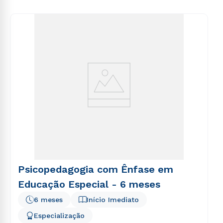
voluptas sit aspernatur aut odit aut fugit, sed quia
consequuntur magni dolores eos qui ratione
voluptatem sequi nesciunt.
Psicopedagogia com Ênfase em
Educação Especial - 6 meses
6 meses
Início Imediato
Especialização