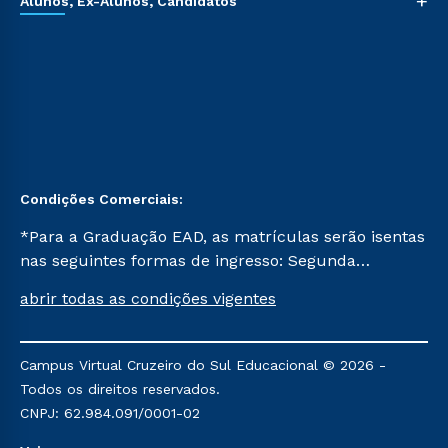
+
Alunos, Ex-Alunos, Candidatos
Condições Comerciais:
*Para a Graduação EAD, as matrículas serão isentas
nas seguintes formas de ingresso: Segunda
Graduação, Segunda Graduação 2.0 e Transferência.
abrir todas as condições vigentes
Já para as demais, a taxa de matrícula será de R$
49. *Para a Pós-graduação EAD, as ofertas
mencionadas são referentes aos cursos: Ensino
Campus Virtual Cruzeiro do Sul Educacional © 2026 -
Religioso, Geografia para a Docência e Metodologia
Todos os direitos reservados.
do Ensino de História: Questões Atuais.
CNPJ: 62.984.091/0001-02