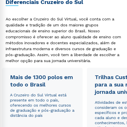
Diferenciais Cruzeiro do Sul
Ao escolher a Cruzeiro do Sul Virtual, você conta com a
qualidade e tradição de um dos maiores grupos
educacionais de ensino superior do Brasil. Nosso
compromisso é oferecer ao aluno qualidade de ensino com
métodos inovadores e docentes especializados, além de
infraestrutura moderna e diversos cursos de graduação e
pós-graduação. Assim, você tem a liberdade de escolher a
Rápido e fácil
WhatsApp
melhor opção para sua jornada universitária.
ou
Mais de 1300 polos em
Trilhas Cus
todo o Brasil
para a sua
jornada uni
A Cruzeiro do Sul Virtual está
presente em todo o país,
Atividades de e
oferecendo os melhores cursos
consideram os o
de graduação e pós-graduação a
Estou de acordo com a
Política de Privacidade.
e
específicos e pro
distância do país
autorizo que meus dados sejam utilizados para o
cada aluno e de
envio de conteúdos da Cruzeiro do Sul.
conhecimentos, 