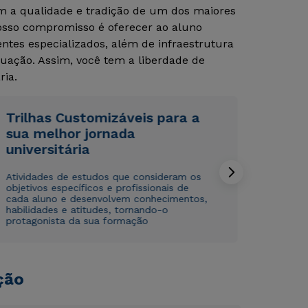
om a qualidade e tradição de um dos maiores
Nosso compromisso é oferecer ao aluno
tes especializados, além de infraestrutura
uação. Assim, você tem a liberdade de
ria.
Trilhas Customizáveis para a
sua melhor jornada
Rápido e fácil
Rápido e fácil
WhatsApp
WhatsApp
universitária
ou
ou
Atividades de estudos que consideram os
objetivos específicos e profissionais de
cada aluno e desenvolvem conhecimentos,
habilidades e atitudes, tornando-o
protagonista da sua formação
Estou de acordo com a
Estou de acordo com a
Política de Privacidade.
Política de Privacidade.
e
e
ção
autorizo que meus dados sejam utilizados para o
autorizo que meus dados sejam utilizados para o
envio de conteúdos da Cruzeiro do Sul.
envio de conteúdos da Cruzeiro do Sul.