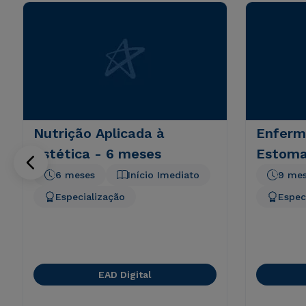
Nutrição Aplicada à
Enfer
Estética - 6 meses
Estoma
6 meses
Início Imediato
9 me
Especialização
Espec
EAD Digital