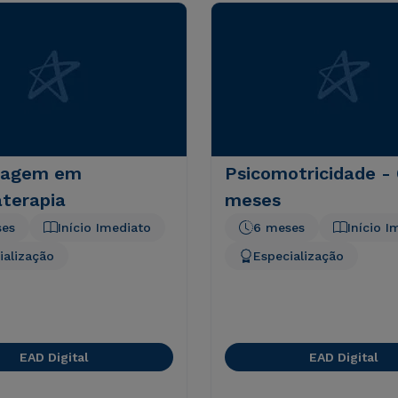
magem em
Psicomotricidade - 
terapia
meses
ses
Início Imediato
6 meses
Início I
ialização
Especialização
EAD Digital
EAD Digital