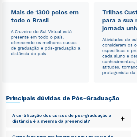
Mais de 1300 polos em
Trilhas Cus
todo o Brasil
para a sua
Estou de acordo com a
Política de Privacidade.
e
autorizo que meus dados sejam utilizados para o
jornada uni
envio de conteúdos da Cruzeiro do Sul.
A Cruzeiro do Sul Virtual está
presente em todo o país,
Atividades de e
oferecendo os melhores cursos
consideram os o
de graduação e pós-graduação a
específicos e pro
distância do país
cada aluno e de
conhecimentos, 
atitudes, tornan
protagonista da
Principais dúvidas de Pós-Graduação
A certificação dos cursos de pós-graduação a
+
distância é a mesma da presencial?
Sed ut perspiciatis unde omnis iste natus error sit
Como faço para me inscrever em um curso de