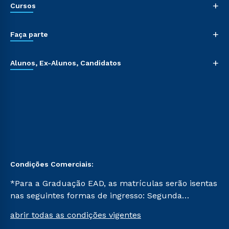
+
Cursos
+
Faça parte
+
Alunos, Ex-Alunos, Candidatos
Condições Comerciais:
*Para a Graduação EAD, as matrículas serão isentas
nas seguintes formas de ingresso: Segunda
Graduação, Segunda Graduação 2.0 e Transferência.
abrir todas as condições vigentes
Já para as demais, a taxa de matrícula será de R$