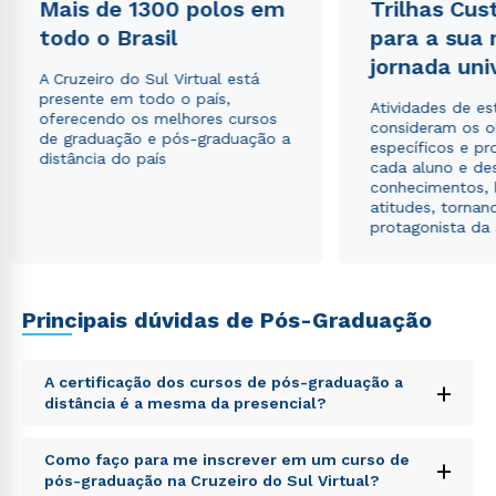
Mais de 1300 polos em
Trilhas Cus
Estou de acordo com a
Política de Privacidade.
e
autorizo que meus dados sejam utilizados para o
todo o Brasil
para a sua
envio de conteúdos da Cruzeiro do Sul.
jornada uni
A Cruzeiro do Sul Virtual está
presente em todo o país,
Atividades de e
oferecendo os melhores cursos
consideram os o
de graduação e pós-graduação a
específicos e pro
distância do país
cada aluno e de
conhecimentos, 
atitudes, tornan
protagonista da
Principais dúvidas de Pós-Graduação
A certificação dos cursos de pós-graduação a
+
distância é a mesma da presencial?
Sed ut perspiciatis unde omnis iste natus error sit
Como faço para me inscrever em um curso de
+
voluptatem accusantium doloremque laudantium,
pós-graduação na Cruzeiro do Sul Virtual?
totam rem aperiam, eaque ipsa quae ab illo inventore