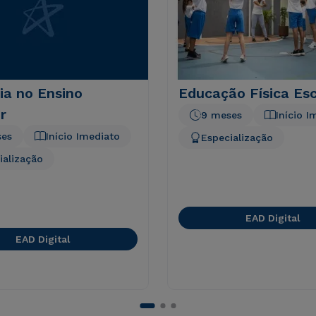
ia no Ensino
Educação Física Esc
r
9 meses
Início I
ses
Início Imediato
Especialização
ialização
EAD Digital
EAD Digital