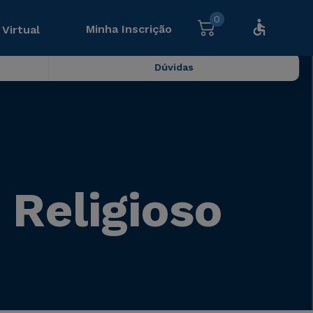
0
Minha Inscrição
 Virtual
Dúvidas
 Religioso