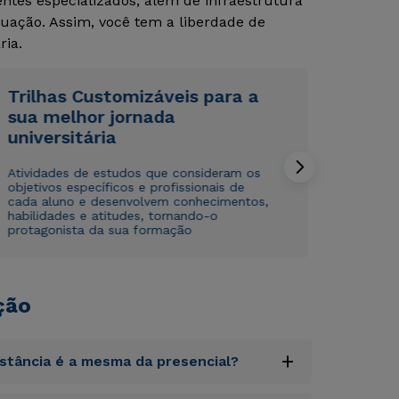
tes especializados, além de infraestrutura
uação. Assim, você tem a liberdade de
ria.
Trilhas Customizáveis para a
sua melhor jornada
universitária
Rápido e fácil
Rápido e fácil
WhatsApp
WhatsApp
Atividades de estudos que consideram os
ou
ou
objetivos específicos e profissionais de
cada aluno e desenvolvem conhecimentos,
habilidades e atitudes, tornando-o
protagonista da sua formação
ção
Estou de acordo com a
Estou de acordo com a
Política de Privacidade.
Política de Privacidade.
e
e
autorizo que meus dados sejam utilizados para o
autorizo que meus dados sejam utilizados para o
envio de conteúdos da Cruzeiro do Sul.
envio de conteúdos da Cruzeiro do Sul.
+
istância é a mesma da presencial?