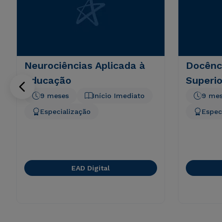
Neurociências Aplicada à
Docênc
Educação
Superio
9 meses
Início Imediato
9 me
Especialização
Espec
EAD Digital