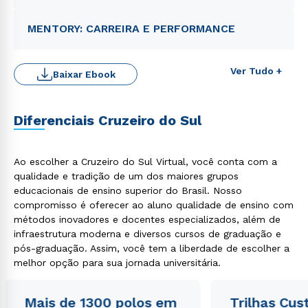
MENTORY: CARREIRA E PERFORMANCE
Ver Tudo +
Baixar Ebook
Diferenciais Cruzeiro do Sul
Rápido e fácil
Ao escolher a Cruzeiro do Sul Virtual, você conta com a
WhatsApp
qualidade e tradição de um dos maiores grupos
educacionais de ensino superior do Brasil. Nosso
ou
compromisso é oferecer ao aluno qualidade de ensino com
métodos inovadores e docentes especializados, além de
infraestrutura moderna e diversos cursos de graduação e
pós-graduação. Assim, você tem a liberdade de escolher a
melhor opção para sua jornada universitária.
Estou de acordo com a
Política de Privacidade.
e
Mais de 1300 polos em
Trilhas Cus