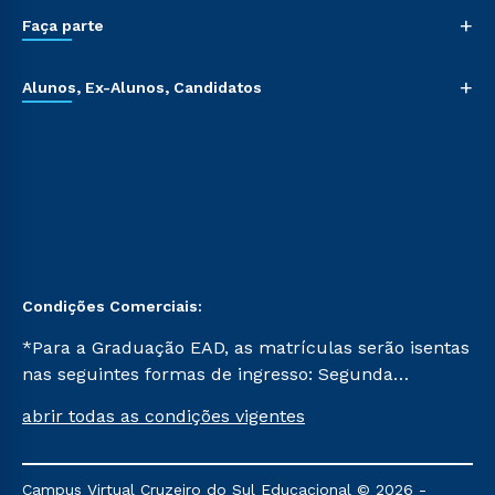
+
Faça parte
+
Alunos, Ex-Alunos, Candidatos
Condições Comerciais:
*Para a Graduação EAD, as matrículas serão isentas
nas seguintes formas de ingresso: Segunda
Graduação, Segunda Graduação 2.0 e Transferência.
abrir todas as condições vigentes
Já para as demais, a taxa de matrícula será de R$
49. *Para a Pós-graduação EAD, as ofertas
mencionadas são referentes aos cursos: Ensino
Campus Virtual Cruzeiro do Sul Educacional © 2026 -