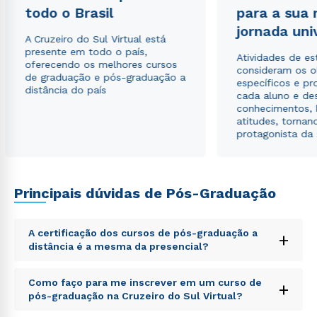
autorizo que meus dados sejam utilizados para o
todo o Brasil
para a sua
envio de conteúdos da Cruzeiro do Sul.
jornada uni
A Cruzeiro do Sul Virtual está
presente em todo o país,
Atividades de e
oferecendo os melhores cursos
consideram os o
de graduação e pós-graduação a
específicos e pro
distância do país
cada aluno e de
conhecimentos, 
atitudes, tornan
protagonista da
Principais dúvidas de Pós-Graduação
A certificação dos cursos de pós-graduação a
+
distância é a mesma da presencial?
Sed ut perspiciatis unde omnis iste natus error sit
Como faço para me inscrever em um curso de
+
voluptatem accusantium doloremque laudantium,
pós-graduação na Cruzeiro do Sul Virtual?
totam rem aperiam, eaque ipsa quae ab illo inventore