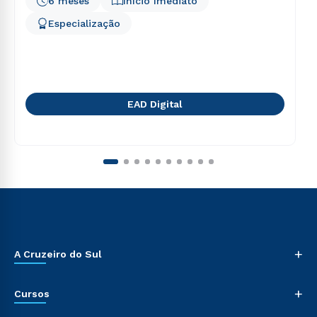
6 meses
Início Imediato
Especialização
EAD Digital
+
A Cruzeiro do Sul
+
Cursos